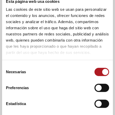
Esta página web usa cookies
Reportajes
Las cookies de este sitio web se usan para personalizar
Sentir la música, un oasis
el contenido y los anuncios, ofrecer funciones de redes
sociales y analizar el tráfico. Además, compartimos
en un mundo oyente
información sobre el uso que haga del sitio web con
nuestros partners de redes sociales, publicidad y análisis
26/01/2026
Comentar
web, quienes pueden combinarla con otra información
La música no se queda en algo meramente
que les haya proporcionado o que hayan recopilado a
lúdico, sino que es la necesidad del ser
partir del uso que haya hecho de sus servicios.
humano de encontrar su propia identidad a
través de la vibración y la emoción...
S
Necesarias
e
l
e
Preferencias
c
c
i
Estadística
ó