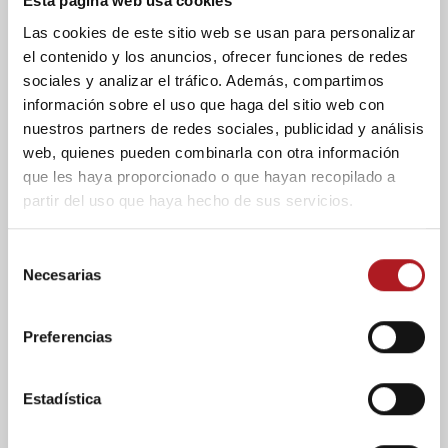
Esta página web usa cookies
Las cookies de este sitio web se usan para personalizar
el contenido y los anuncios, ofrecer funciones de redes
sociales y analizar el tráfico. Además, compartimos
Noticias
información sobre el uso que haga del sitio web con
Pedro Piqueras: «Es más
nuestros partners de redes sociales, publicidad y análisis
web, quienes pueden combinarla con otra información
necesario que nunca que
que les haya proporcionado o que hayan recopilado a
haya periodistas
partir del uso que haya hecho de sus servicios.
comprometidos con la
búsqueda de la verdad”
S
Necesarias
e
27/03/2024
l
Pedro Piqueras no se quiso perder el 25
e
Preferencias
aniversario del Congreso de Periodismo de
c
Huesca en la segunda jornada del certamen.
c
En ella, el periodista...
i
Estadística
ó
n