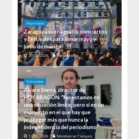
Reportajes
Zaragoza suena gratis: conciertos
y festivales para llenar mayo y
junio de música
20/05/2026
Carla Martín
Entrevistas
Álvaro Sierra, director de
HOY ARAGÓN: “No estamos en
una situación límite, pero sí en un
momento en el que hay que
proteger más que nunca la
independencia del periodismo”
12/05/2026
Montserrat Campos