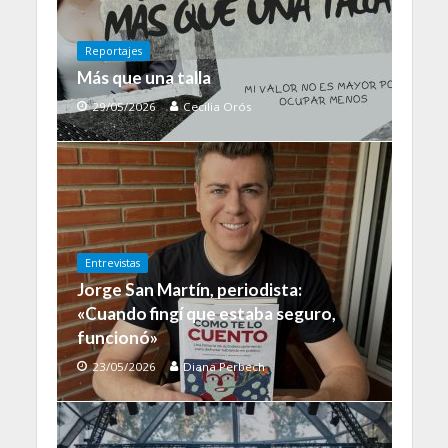
Reportajes
Más que una talla
29/05/2026
Cecilia Orós
Entrevistas
Jorge San Martín, periodista:
«Cuando fingí que estaba seguro,
funcionó»
23/05/2026
Diana Perbech