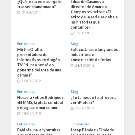
¿Qué le sucede a un gato
Eduardo Casanova,
tras ser abandonado?
director de Amar en
tiempos revueltos: «El
01/04/2014
éxito de la serie se debe a
las historias que
contamos»
13/07/2012
Entrevistas
Blog
Mirtha Orallo,
Safeco: Una de las grandes
presentadora de
industrias de
informativos de Aragón
construcción de ferias
TV: “Nunca pensé en
24/10/2012
ponerme delante de una
cámara”
15/03/2012
Entrevistas
Blog
Horacio Felipe Rodríguez:
¿Tú tampoco te atreves a
«El MMS, la plata coloidal
ver «Pieles»?
y el agua de mar curan»
23/02/2018
18/01/2019
Entrevistas
Entrevistas
Pablofauna, el youtuber
Josep Pàmies: «El miedo