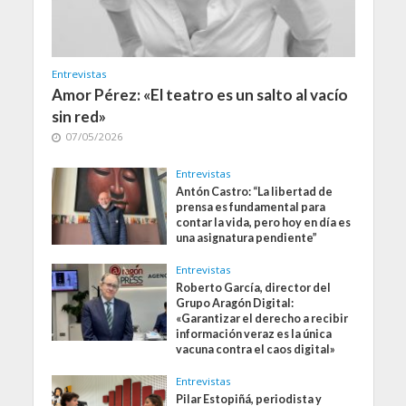
Entrevistas
Amor Pérez: «El teatro es un salto al vacío
sin red»
07/05/2026
Entrevistas
Antón Castro: “La libertad de
prensa es fundamental para
contar la vida, pero hoy en día es
una asignatura pendiente”
Entrevistas
Roberto García, director del
Grupo Aragón Digital:
«Garantizar el derecho a recibir
información veraz es la única
vacuna contra el caos digital»
Entrevistas
Pilar Estopiñá, periodista y