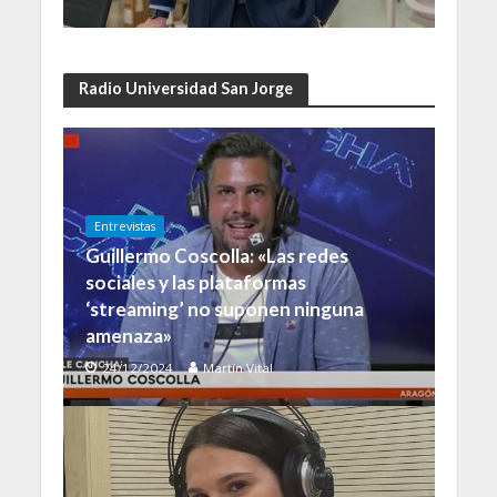
Radio Universidad San Jorge
Entrevistas
Guillermo Coscolla: «Las redes
sociales y las plataformas
‘streaming’ no suponen ninguna
amenaza»
24/12/2024
Martín Vital