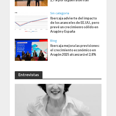
2,7% por la guerra de Irán
Sin categoría
Ibercaja advierte del impacto
de los aranceles de EE.UU., pero
prevé un crecimienro sólido en
Aragón y España
Blog
Ibercaja mejora las previsiones:
el crecimiento económico en
Aragón 2025 alcanzará el 2,8%
Entrevistas