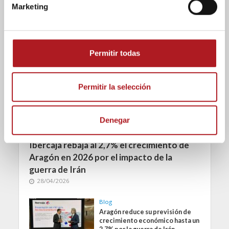
Marketing
Blog
d
e
c
o
Permitir todas
n
s
e
Permitir la selección
n
t
Denegar
i
Economía
m
Ibercaja rebaja al 2,7% el crecimiento de
i
Aragón en 2026 por el impacto de la
e
guerra de Irán
n
28/04/2026
t
o
Blog
Aragón reduce su previsión de
crecimiento económico hasta un