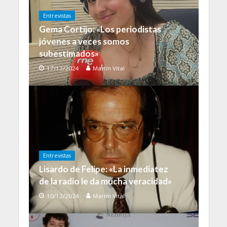
Entrevistas
Gema Cortijo: «Los periodistas
jóvenes a veces somos
subestimados»
17/12/2024
Martín Vital
Entrevistas
Lisardo de Felipe: «La inmediatez
de la radio le da mucha veracidad»
10/12/2024
Martín Vital