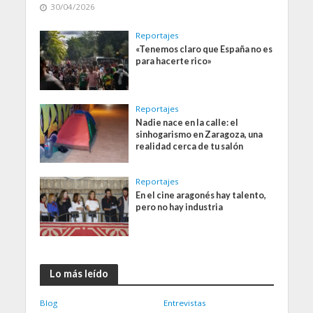
30/04/2026
Reportajes
«Tenemos claro que España no es
para hacerte rico»
Reportajes
Nadie nace en la calle: el
sinhogarismo en Zaragoza, una
realidad cerca de tu salón
Reportajes
En el cine aragonés hay talento,
pero no hay industria
Lo más leído
Blog
Entrevistas