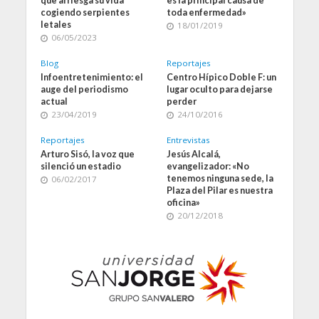
que arriesga su vida
es la principal causa de
cogiendo serpientes
toda enfermedad»
letales
18/01/2019
06/05/2023
Blog
Reportajes
Infoentretenimiento: el
Centro Hípico Doble F: un
auge del periodismo
lugar oculto para dejarse
actual
perder
23/04/2019
24/10/2016
Reportajes
Entrevistas
Arturo Sisó, la voz que
Jesús Alcalá,
silenció un estadio
evangelizador: «No
tenemos ninguna sede, la
06/02/2017
Plaza del Pilar es nuestra
oficina»
20/12/2018