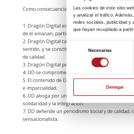
Las cookies de este sitio we
Como consecuencia, DD cuenta con los siguiente
y analizar el tráfico. Ademá
redes sociales, publicidad y
1. Dragón Digital está comprometido con el Estad
que hayan recopilado a parti
de él emanan, partiendo de la Constitución Españ
2. Dragón Digital carece de militancia política o i
S
sentido, y se constituye como un espacio para el l
Necesarias
e
de calidad.
l
3. Dragón Digital persigue una sociedad justa, de p
e
4. DD se compromete a publicar una información ho
c
c
5. El contenido de DD se ajustará en todo momento a
i
Denegar
e imparcialidad.
ó
6. DD aboga por una sociedad ética, basada en la 
n
solidaridad y la integración.
d
7. DD defiende un periodismo social y de calidad, 
e
sensacionalista.
c
o