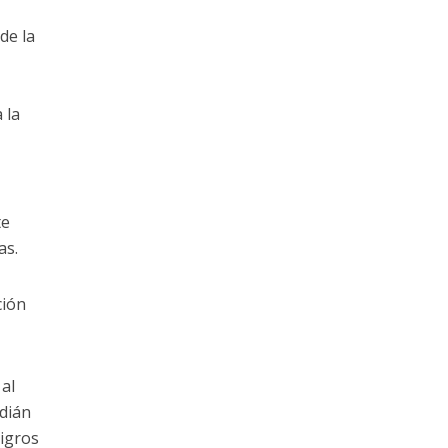
de la
 la
te
as.
ción
al
dián
ligros