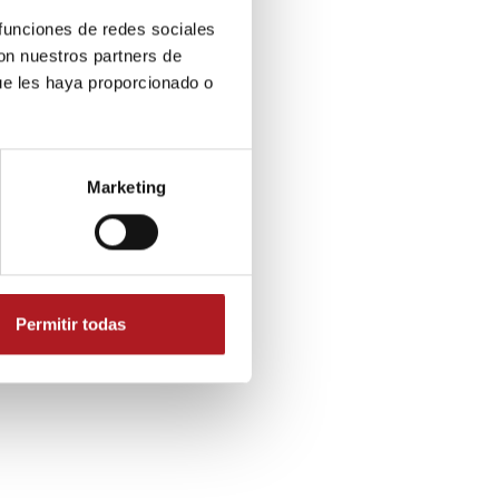
 funciones de redes sociales
con nuestros partners de
ue les haya proporcionado o
s que
ción
Marketing
ibrio
Permitir todas
la