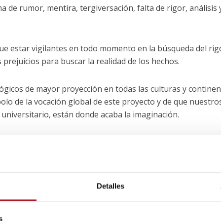
de rumor, mentira, tergiversación, falta de rigor, análisis 
e estar vigilantes en todo momento en la búsqueda del rig
rejuicios para buscar la realidad de los hechos.
lógicos de mayor proyección en todas las culturas y continen
mbolo de la vocación global de este proyecto y de que nuestro
o universitario, están donde acaba la imaginación.
ógico
 orientado por una serie de
valores fundamentales
que, de
e
, tienen como base la perspectiva del humanismo cristiano 
Detalles
la responsabilidad, el compromiso con la independencia, el
fuerzo y el espíritu de servicio a la sociedad.
s