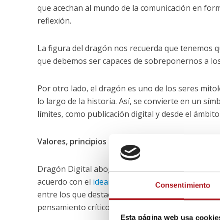
que acechan al mundo de la comunicación en forma 
reflexión.
La figura del dragón nos recuerda que tenemos qu
que debemos ser capaces de sobreponernos a los p
Por otro lado, el dragón es uno de los seres mito
lo largo de la historia. Así, se convierte en un sí
límites, como publicación digital y desde el ámbit
Valores, principios editoriales y código deontol
Dragón Digital aboga por un modelo periodístico
acuerdo con el
ideario de la Universidad San Jorg
Consentimiento
entre los que destacan el respeto a la veracidad, 
pensamiento crítico, la actitud emprendedora, el es
Esta página web usa cookie