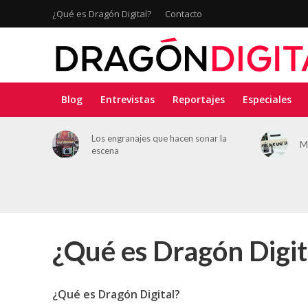
¿Qué es Dragón Digital?
Contacto
Blog
Entrevistas
Reportajes
Especiales
Los engranajes que hacen sonar la
Más que u
escena
¿Qué es Dragón Digit
¿Qué es Dragón Digital?