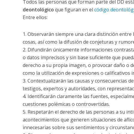
Todos las personas que forman parte del DD están
n
deontológico
que figuran en el
código deontológi
s
Entre ellos:
e
n
t
1. Observarán siempre una clara distinción entre
i
cosas, así como la difusión de conjeturas y rumor
m
2. Difundirán únicamente informaciones contrasta
i
o datos imprecisos y sin base suficiente que pued
e
derecho a su propia imagen, o provocar daño o desc
n
como la utilización de expresiones o calificativos i
t
3. Contextualizarán las causas y consecuencias de
o
testigos, expertos y autoridades, con representac
4. Identificarán claramente las fuentes, especialmen
cuestiones polémicas o controvertidas.
5. Respetarán el derecho de las personas a su in
acontecimientos que generen situaciones de aflicci
innecesarias sobre sus sentimientos y circunstanc