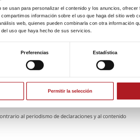
b se usan para personalizar el contenido y los anuncios, ofrecer
s
principios editoriales
:
s, compartimos información sobre el uso que haga del sitio web 
 análisis web, quienes pueden combinarla con otra información q
o social y democrático de Derecho y con las normas jurídica
r del uso que haya hecho de sus servicios.
ola.
deológica, rechaza cualquier intento de mediatización en este
ibre debate de las ideas y para ofrecer a la sociedad informa
Preferencias
Estadística
rogreso, idealista y solidaria.
nrada, valiente, veraz, fiable y contrastada.
 la fidelidad de los hechos, con diligencia, exactitud, equil
Permitir la selección
paz, el respeto a los derechos humanos, al medio ambiente, 
contrario al periodismo de declaraciones y al contenido