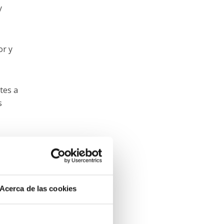
y
or y
tes a
s
y
Acerca de las cookies