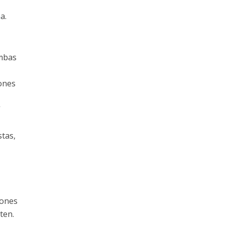
ñ
a.
ambas
ones
stas,
iones
ten.