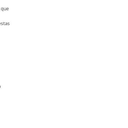
s que
estas
o