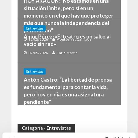
HOY ARAGÓN: “No estamos en una
situación límite, pero sí en un
momento en el que hay que proteger
más que nunca la independencia del
Entrevistas
periodismo”
Amor Pérez: «El teatro es un salto al
12/05/2026
Montserrat Campos
vacío sin red»
07/05/2026
Carla Martín
Entrevistas
Antón Castro: “La libertad de prensa
es fundamental para contar la vida,
pero hoy en día es una asignatura
pendiente”
03/05/2026
Gonzalo Alba
Categoría - Entrevistas