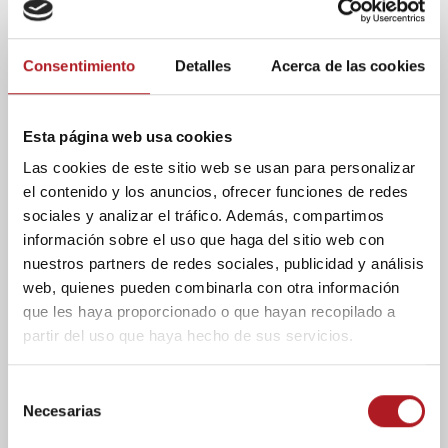
Entrevistas
José Ángel Arcega: “Los
Consentimiento
Detalles
Acerca de las cookies
jugadores están
catalogados
Esta página web usa cookies
deportivamente como
Las cookies de este sitio web se usan para personalizar
mercancía”
el contenido y los anuncios, ofrecer funciones de redes
sociales y analizar el tráfico. Además, compartimos
29/02/2012
Comentar
información sobre el uso que haga del sitio web con
El CAI Zaragoza se encuentra esta
nuestros partners de redes sociales, publicidad y análisis
temporada asentado en la ACB en una
web, quienes pueden combinarla con otra información
cómoda plaza a mitad de tabla. José Ángel
que les haya proporcionado o que hayan recopilado a
Arcega, nacido en Ainzón, fue jugador del
partir del uso que haya hecho de sus servicios.
CAI...
S
Necesarias
e
l