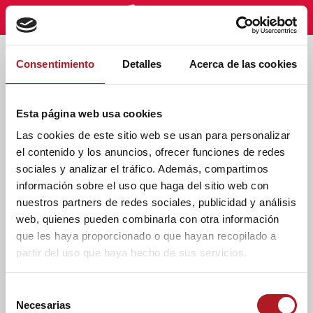
Consentimiento
Detalles
Acerca de las cookies
Radio USJ
Fast fashion: la esclavitud
Esta página web usa cookies
aceptada del siglo XXI
Las cookies de este sitio web se usan para personalizar
12/04/2024
el contenido y los anuncios, ofrecer funciones de redes
María Eugenia Vinué Muelas
sociales y analizar el tráfico. Además, compartimos
información sobre el uso que haga del sitio web con
nuestros partners de redes sociales, publicidad y análisis
web, quienes pueden combinarla con otra información
que les haya proporcionado o que hayan recopilado a
partir del uso que haya hecho de sus servicios.
S
Necesarias
e
Categoría - Moda