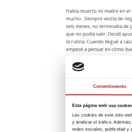
Había muerto mi madre en el
mucho. Siempre vestía de neg
seis meses, no terminaba de pa
que no podía salir. Decidí ap
la rutina. Cuando llegué a cas
empecé a pensar en cómo iba s
tiempo que tenía para aprend
ilusionada con algo.
El hecho de ten
Consentimiento
texto, de dise
hec
Esta página web usa cookie
Las cookies de este sitio we
y analizar el tráfico. Ademá
¿Qué le aporta el teatro?
redes sociales, publicidad y