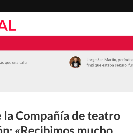
Zaragoza suena gratis: con
orge San Martín, periodista: «Cuando
festivales para llenar mayo
ngí que estaba seguro, funcionó»
música
 la Compañía de teatro
ón: «Recibimos mucho