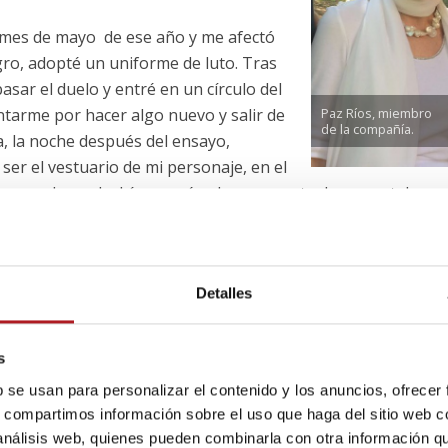
 mes de mayo de ese año y me afectó
ro, adopté un uniforme de luto. Tras
sar el duelo y entré en un círculo del
Paz Ríos, miembro
untarme por hacer algo nuevo y salir de
de la compañía.
a, la noche después del ensayo,
er el vestuario de mi personaje, en el
erme el papel, ahí empecé a darme cuenta de que estaba
er una meta, el proceso de estudiarme el
Detalles
ñar y elaborar mis vestidos, todo ello ha
ho que me cambiara la vida.
s
b se usan para personalizar el contenido y los anuncios, ofrecer
s, compartimos información sobre el uso que haga del sitio web 
 análisis web, quienes pueden combinarla con otra información q