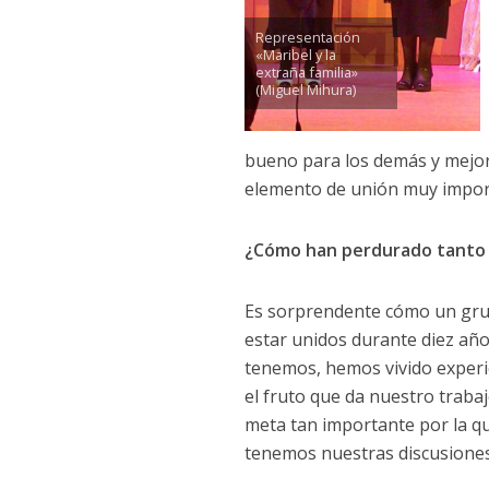
Representación
«Maribel y la
extraña familia»
(Miguel Mihura)
bueno para los demás y mejor
elemento de unión muy impor
¿Cómo han perdurado tanto
Es sorprendente cómo un gru
estar unidos durante diez año
tenemos, hemos vivido exper
el fruto que da nuestro traba
meta tan importante por la qu
tenemos nuestras discusiones