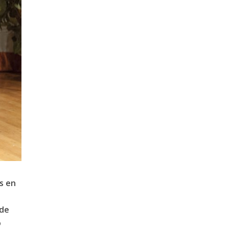
s en
 de
o