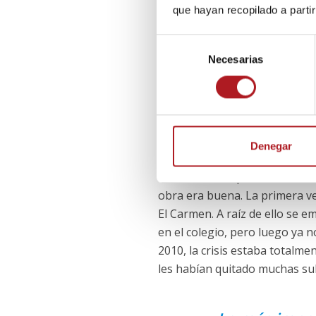
que hayan recopilado a parti
No solo me ha permitido desa
pasión. También poner en mar
S
Necesarias
e
permitido desarrollar mucho l
l
estudiarme el texto, de diseñ
e
vida.
c
c
¿Cuando y cómo empezó a se
i
Denegar
ó
Estrenamos la primera obra en
n
obra era buena. La primera ve
d
e
El Carmen. A raíz de ello se e
c
en el colegio, pero luego ya n
o
2010, la crisis estaba totalm
n
les habían quitado muchas su
s
e
n