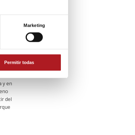
mi
Marketing
ra la
Permitir todas
las
a y en
reno
ir del
porque