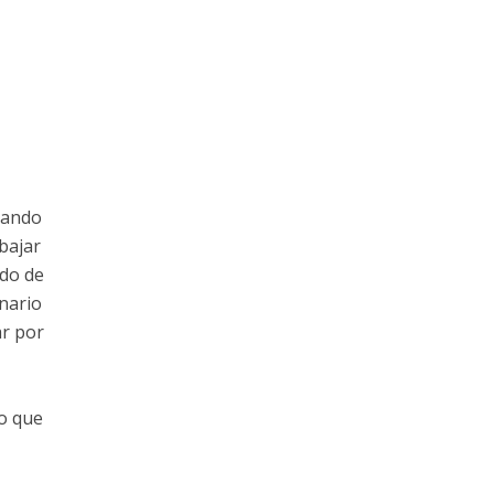
dando
bajar
do de
enario
ar por
go que