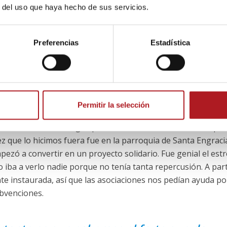
r del uso que haya hecho de sus servicios.
rrollarme como actriz, sino también poder diseñar, que es 
cha los diseños que imaginaba para los personajes. Me ha
Preferencias
Estadística
a imaginación. El hecho de tener una meta, el proceso de
ar y elaborar mis vestidos, todo ello ha hecho que me cambia
r benéfico?
Permitir la selección
 Navidad en el colegio, pero no tenía mucho tirón, aunque 
z que lo hicimos fuera fue en la parroquia de Santa Engraci
mpezó a convertir en un proyecto solidario. Fue genial el est
o iba a verlo nadie porque no tenía tanta repercusión. A part
ente instaurada, así que las asociaciones nos pedían ayuda 
bvenciones.