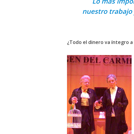
Lo más impor
t
nuestro trabajo
i
m
i
e
¿Todo el dinero va íntegro a
n
t
o