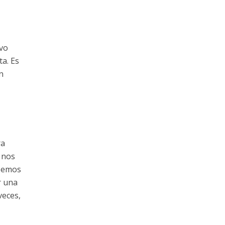
evo
ta. Es
n
ra
 nos
abemos
r una
veces,