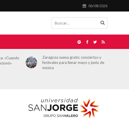
06/08/2026
ciertos y
Álvaro Sierra, director de
 y junio de
HOY ARAGÓN: “No estamos en una
situación límite, pero sí en un momento
en el que hay que proteger más que
nunca la independencia del
periodismo”