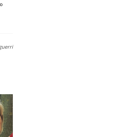
lo
guerri