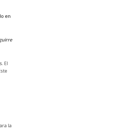
do en
guirre
. El
Este
ara la