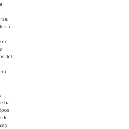
a
s
rse.
den a
a
e en
s
as del
 Su
y
ue ha
tipos
e de
as y