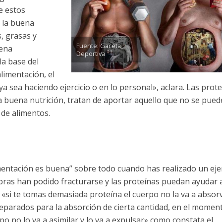
e estos
 la buena
, grasas y
Fuente: Gaceta
uena
Deportiva
la base del
limentación, el
a sea haciendo ejercicio o en lo personal», aclara. Las prot
 buena nutrición, tratan de aportar aquello que no se pued
a de alimentos.
entación es buena” sobre todo cuando has realizado un ejer
ibras han podido fracturarse y las proteínas puedan ayudar 
: «si te tomas demasiada proteína el cuerpo no la va a absor
reparados para la absorción de cierta cantidad, en el momen
po no lo va a asimilar y lo va a expulsar» como constata el