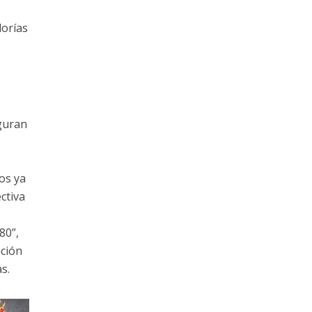
lorías
eguran
os ya
ctiva
80”,
nción
s.