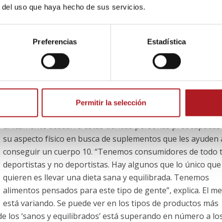
r del uso que haya hecho de sus servicios.
esenciales en dosis adecuadas
cializadas en suplementos para deportistas. En ellas,
Preferencias
Estadística
s proteínas en forma de barritas de chocolate o cereales pa
lar, hasta hamburguesas y productos de panadería enfocad
able.
Uno de estos comercios es
Fit Market
, ubicado en el centro
Permitir la selección
Zaragoza. Su propietario, Igor Barreiro, desmitifica que
únicamente acudan a estas tiendas personas preocupadas
su aspecto físico en busca de suplementos que les ayuden 
conseguir un cuerpo 10. “Tenemos consumidores de todo t
deportistas y no deportistas. Hay algunos que lo único que
quieren es llevar una dieta sana y equilibrada. Tenemos
alimentos pensados para este tipo de gente”, explica. El m
está variando. Se puede ver en los tipos de productos más
e los ‘sanos y equilibrados’ está superando en número a los