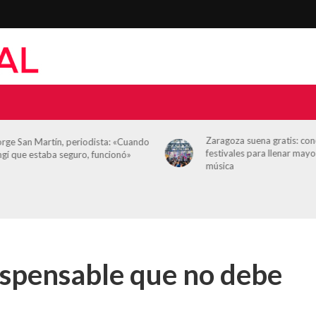
Zaragoza suena gratis: con
orge San Martín, periodista: «Cuando
festivales para llenar mayo
ngí que estaba seguro, funcionó»
música
ispensable que no debe