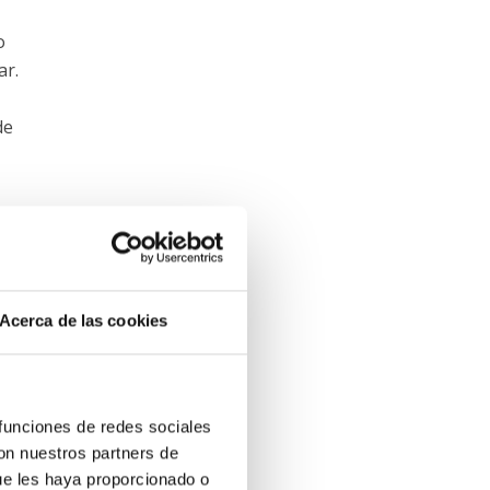
o
ar.
de
e
ealiza
te,
uede
Acerca de las cookies
o hay
 funciones de redes sociales
con nuestros partners de
ue les haya proporcionado o