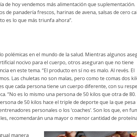
 día de hoy vendemos más alimentación que suplementación.
os de panadería frescos, harinas de avena, salsas de cero ca
to es lo que más triunfa ahora”.
do polémicas en el mundo de la salud. Mientras algunos as
tificial nocivo para el cuerpo, otros aseguran que no tiene
cia en este tema. “El producto en sí no es malo. Al revés. El
os. Las chuletas no son malas, pero como te comas dos kil
 es que cada persona tiene un cuerpo diferente, con su respe
ica. “No es lo mismo una persona de 50 kilos que otra de 80.
rsona de 50 kilos hace el triple de deporte que la que pesa 
 entrenadores personales o los ‘coaches’. Son los que, en fu
duales, recomendarán una mayor o menor cantidad de proteína
 igual manera