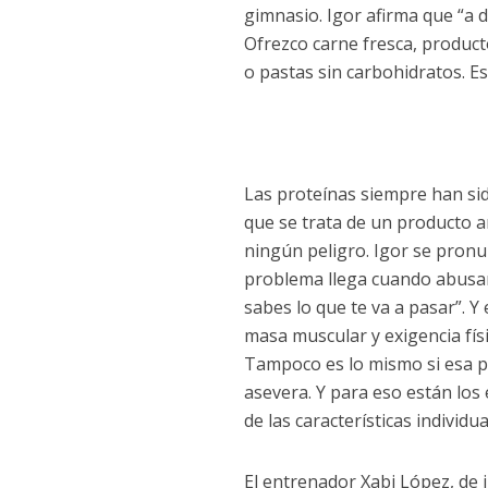
gimnasio. Igor afirma que “a
t
Ofrezco carne fresca, product
i
o pastas sin carbohidratos. Es
m
i
e
n
t
Las proteínas siempre han si
o
que se trata de un producto ar
ningún peligro. Igor se pronun
problema llega cuando abusam
sabes lo que te va a pasar”. Y
masa muscular y exigencia fís
Tampoco es lo mismo si esa pe
asevera. Y para eso están los
de las características indivi
El entrenador Xabi López, de