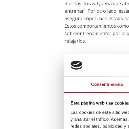
muchas horas. Quería que abr
entrenar”.
Por otro lado, est
asegura López
, han estado h
Estos comportamientos como a
sobreentrenamiento” por lo qu
relajarlos.
La doctora Marisa Navarro, au
tiene multitud de beneficios. 
con cabeza. Se convierte en al
descuidando otras actividades
Consentimiento
provocar lesiones físicas y ps
gente que tiene fobia a su cue
YouTube.
Esta página web usa cookie
Las cookies de este sitio we
y analizar el tráfico. Ademá
redes sociales, publicidad y