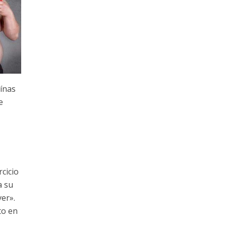
eínas
e
cicio
a su
ver».
to en