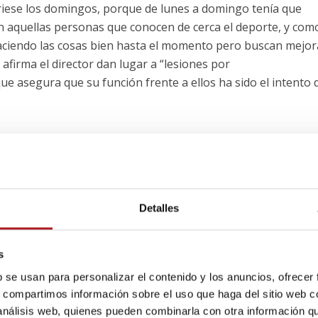
iese los domingos, porque de lunes a domingo tenía que
án aquellas personas que conocen de cerca el deporte, y com
aciendo las cosas bien hasta el momento pero buscan mejor
firma el director dan lugar a “lesiones por
e asegura que su función frente a ellos ha sido el intento 
tora del libro La Medicina Emocional, explica que el deport
Ella misma afirma que “el deporte es maravilloso, pero si se r
go perjudicial cuando se dedica todo el tiempo libre al depor
 importantes. Esta adicción al deporte se llama vigorexia. P
Detalles
icológicas, como una visión distorsionada del cuerpo. Inclus
rpo”, afirma en varias entrevistas recogidas en su canal de
s
b se usan para personalizar el contenido y los anuncios, ofrecer
s, compartimos información sobre el uso que haga del sitio web 
 análisis web, quienes pueden combinarla con otra información q