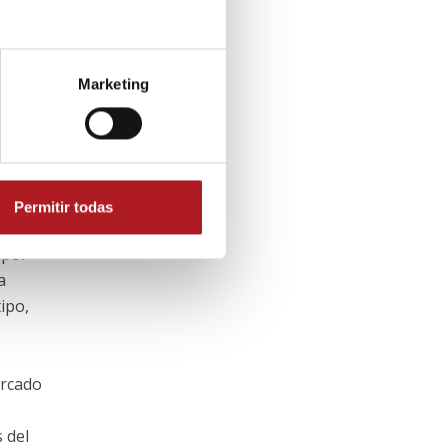
Marketing
ra
os a
 de
Permitir todas
 por
a
ipo,
ercado
 del