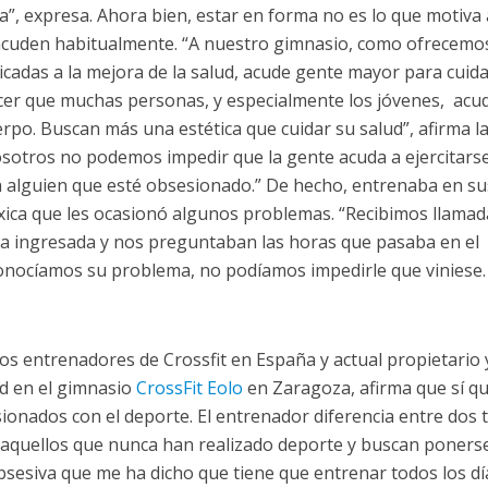
ca”, expresa. Ahora bien, estar en forma no es lo que motiva 
acuden habitualmente. “A nuestro gimnasio, como ofrecemo
dicadas a la mejora de la salud, acude gente mayor para cuida
er que muchas personas, y especialmente los jóvenes, acu
erpo. Buscan más una estética que cuidar su salud”, afirma l
osotros no podemos impedir que la gente acuda a ejercitars
 alguien que esté obsesionado.” De hecho, entrenaba en su
xica que les ocasionó algunos problemas. “Recibimos llamad
ba ingresada y nos preguntaban las horas que pasaba en el
nocíamos su problema, no podíamos impedirle que viniese.
os entrenadores de Crossfit en España y actual propietario 
d en el gimnasio
CrossFit Eolo
en Zaragoza, afirma que sí q
sionados con el deporte. El entrenador diferencia entre dos 
, aquellos que nunca han realizado deporte y buscan poners
sesiva que me ha dicho que tiene que entrenar todos los dí