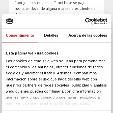
Rodríguez es que en el fútbol base se paga una
cuota, es decir, de alguna manera eres cliente del
club y es aquí donde empiezan los problemas, ya
que si dos personas pagan lo mismo, ¿por qué el
mío juega menos? En estos términos se tiene que
ver el enfoque del equipo, si está creado para
Consentimiento
Detalles
Acerca de las cookies
pasarlo bien o por el contrario para competir.
Esta página web usa cookies
El Dr. Javier Rodríguez Ten, fue árbitro durante 22
Las cookies de este sitio web se usan para personalizar
temporadas, llegando a militar en primera división,
el contenido y los anuncios, ofrecer funciones de redes
piensa que cuando empezó con 14 años pitando a
sociales y analizar el tráfico. Además, compartimos
juveniles se «apretaba» más que ahora, en
información sobre el uso que haga del sitio web con
especial porque en los años 80 había mucha más
nuestros partners de redes sociales, publicidad y análisis
gente que iba a los campos de futbol. Comenta
web, quienes pueden combinarla con otra información
que al principio cuesta ya que eres el centro de
que les haya proporcionado o que hayan recopilado a
actuación y no te gusta que se metan contigo,
partir del uso que haya hecho de sus servicios.
pero al final te abstraes, además también sabes
que todo lo que hagas dentro va a tener