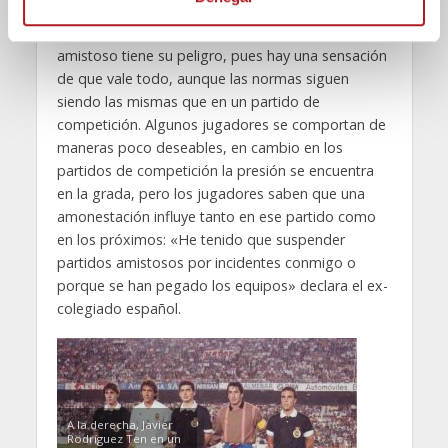
i
arbitrar un partido amistoso que un partido de
m
competición importante, ya que en el partido
i
amistoso tiene su peligro, pues hay una sensación
e
de que vale todo, aunque las normas siguen
n
siendo las mismas que en un partido de
t
competición. Algunos jugadores se comportan de
o
maneras poco deseables, en cambio en los
partidos de competición la presión se encuentra
en la grada, pero los jugadores saben que una
amonestación influye tanto en ese partido como
en los próximos: «He tenido que suspender
partidos amistosos por incidentes conmigo o
porque se han pegado los equipos» declara el ex-
colegiado español.
A la derecha, Javier
Rodríguez Ten en un