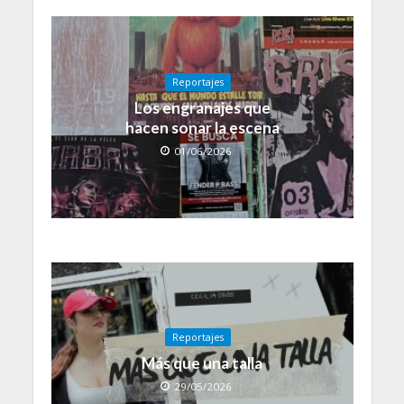
Reportajes
Los engranajes que
hacen sonar la escena
01/06/2026
Reportajes
Más que una talla
29/05/2026