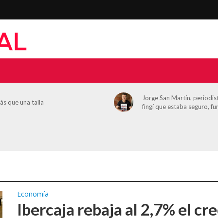
Zaragoza suena gratis: con
orge San Martín, periodista: «Cuando
festivales para llenar mayo
ngí que estaba seguro, funcionó»
música
Economía
Ibercaja rebaja al 2,7% el c