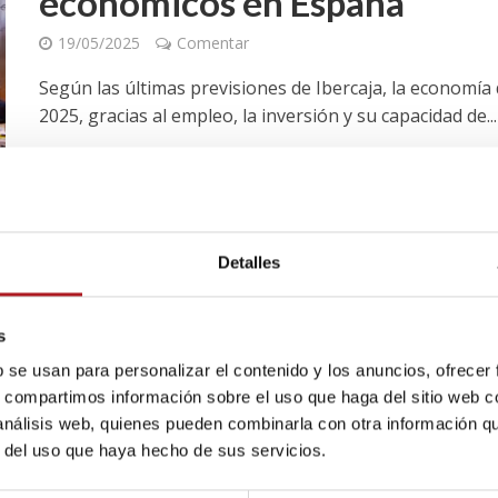
económicos en España
19/05/2025
Comentar
Según las últimas previsiones de Ibercaja, la economía
2025, gracias al empleo, la inversión y su capacidad de...
Blog
Detalles
Ibercaja mejora las previsio
económico en Aragón 2025 a
s
19/05/2025
Comentar
b se usan para personalizar el contenido y los anuncios, ofrecer
s, compartimos información sobre el uso que haga del sitio web 
Cómo las inversiones en el sector inmobiliario impuls
 análisis web, quienes pueden combinarla con otra información q
Melús | 12 de mayo 2025 La entidad financiera revisa...
r del uso que haya hecho de sus servicios.