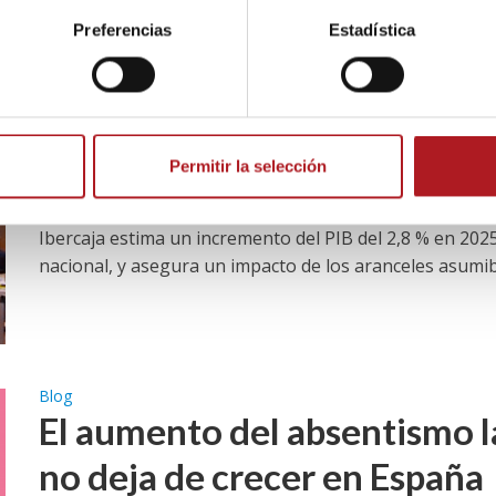
Preferencias
Estadística
Noticias
Aragón crecerá “con fuerza” 
aranceles de Trump
Permitir la selección
17/05/2025
Comentar
Ibercaja estima un incremento del PIB del 2,8 % en 20
nacional, y asegura un impacto de los aranceles asumibl
Blog
El aumento del absentismo l
no deja de crecer en España