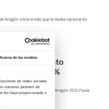
 de Aragón crecerá más que la media nacional en
Acerca de las cookies
nes: el crecimiento
lcanzará el 2,8%
 funciones de redes sociales
con nuestros partners de
an el crecimiento económico en Aragón 2025 Paula
ue les haya proporcionado o