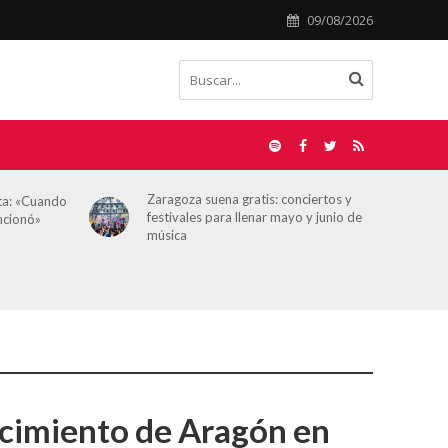
09/08/2026
ciertos y
Álvaro Sierra, director de
 y junio de
HOY ARAGÓN: “No estamos en una
situación límite, pero sí en un momento
en el que hay que proteger más que
nunca la independencia del
periodismo”
recimiento de Aragón en