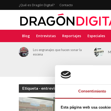
¿Qué es Dragón Digital?
Contacto
Blog
Entrevistas
Reportajes
Especiales
deporte:
Los engranajes que hacen sonar la
M
ación en
escena
Etiqueta - entrevisa
Consentimiento
Esta página web usa cookie