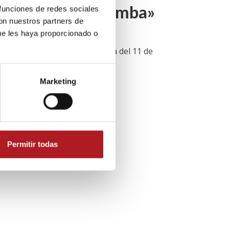
puso un coche bomba»
 funciones de redes sociales
con nuestros partners de
ue les haya proporcionado o
aluña de Zaragoza la madrugada del 11 de
 Argala...
Marketing
Permitir todas