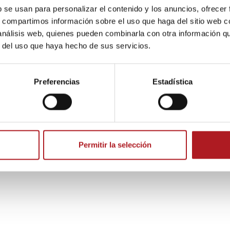
puedo decirle que ETA me 
b se usan para personalizar el contenido y los anuncios, ofrecer
s, compartimos información sobre el uso que haga del sitio web 
11/12/2025
Comentar
 análisis web, quienes pueden combinarla con otra información q
r del uso que haya hecho de sus servicios.
Lucía Ruiz dormía en la casa cuartel de la avenida Cat
diciembre de 1987 cuando tres integrantes del Comando
Preferencias
Estadística
Permitir la selección