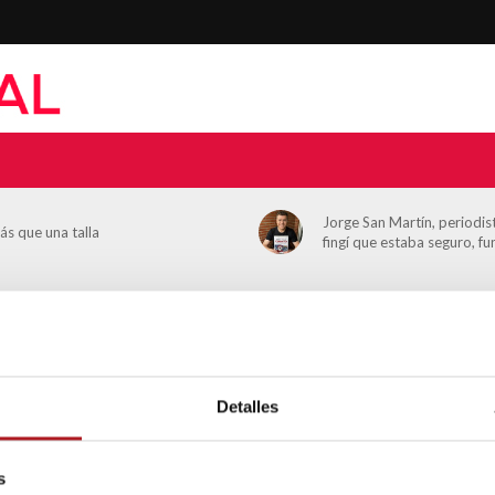
Jorge San Martín, periodi
ás que una talla
fingí que estaba seguro, f
Detalles
Entrevistas
Lucía Ruiz: «Seguro que tu h
s