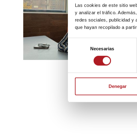
Las cookies de este sitio we
y analizar el tráfico. Ademá
redes sociales, publicidad y
que hayan recopilado a parti
S
Necesarias
e
l
e
c
c
i
Denegar
ó
n
d
e
c
o
n