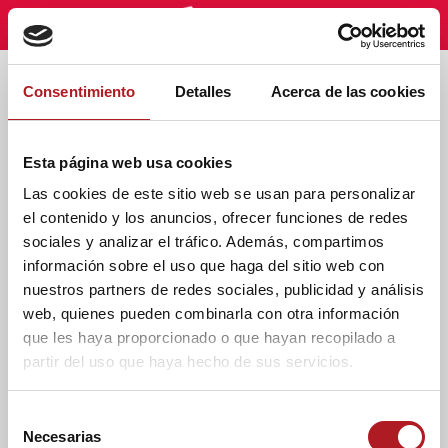
Etiqueta - Festival Creando
Consentimiento
Detalles
Acerca de las cookies
Esta página web usa cookies
Las cookies de este sitio web se usan para personalizar
el contenido y los anuncios, ofrecer funciones de redes
sociales y analizar el tráfico. Además, compartimos
información sobre el uso que haga del sitio web con
nuestros partners de redes sociales, publicidad y análisis
web, quienes pueden combinarla con otra información
Sin categoría
que les haya proporcionado o que hayan recopilado a
El cortometraje ‘Firme
partir del uso que haya hecho de sus servicios.
aquí’ del alumno de la
S
USJ Lucas Castán,
Necesarias
e