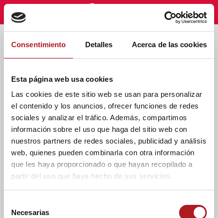
Etiqueta - Leon XIV
Consentimiento
Detalles
Acerca de las cookies
Esta página web usa cookies
Las cookies de este sitio web se usan para personalizar
el contenido y los anuncios, ofrecer funciones de redes
sociales y analizar el tráfico. Además, compartimos
información sobre el uso que haga del sitio web con
nuestros partners de redes sociales, publicidad y análisis
web, quienes pueden combinarla con otra información
que les haya proporcionado o que hayan recopilado a
partir del uso que haya hecho de sus servicios.
Blog
«Habemus Papam»:
S
coincidencias curiosas
Necesarias
e