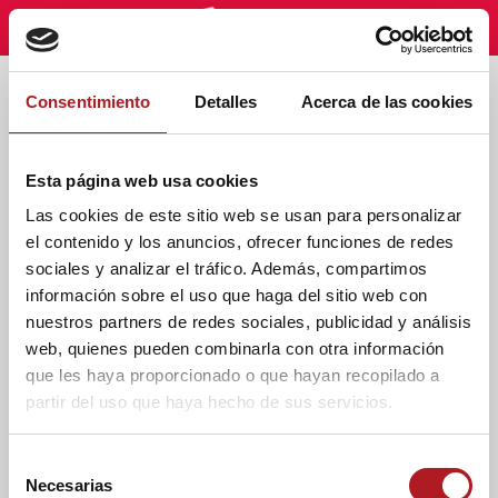
Etiqueta - millenial
Consentimiento
Detalles
Acerca de las cookies
Esta página web usa cookies
Las cookies de este sitio web se usan para personalizar
el contenido y los anuncios, ofrecer funciones de redes
sociales y analizar el tráfico. Además, compartimos
información sobre el uso que haga del sitio web con
nuestros partners de redes sociales, publicidad y análisis
web, quienes pueden combinarla con otra información
que les haya proporcionado o que hayan recopilado a
partir del uso que haya hecho de sus servicios.
Congreso periodismo
Del Periodismo Olivetti
S
al Periodismo Millenial
Necesarias
e