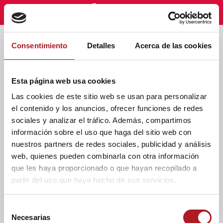
Etiqueta - Sietespacios
Consentimiento
Detalles
Acerca de las cookies
Esta página web usa cookies
Las cookies de este sitio web se usan para personalizar
el contenido y los anuncios, ofrecer funciones de redes
sociales y analizar el tráfico. Además, compartimos
información sobre el uso que haga del sitio web con
nuestros partners de redes sociales, publicidad y análisis
web, quienes pueden combinarla con otra información
que les haya proporcionado o que hayan recopilado a
partir del uso que haya hecho de sus servicios.
Blog
La artesanía insufla vida
S
al Casco Histórico de
Necesarias
e