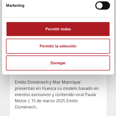
n
Marketing
d
e
c
Congreso periodismo
o
Permitir todas
WATIF: el medio español
n
s
que apuesta por el
e
Permitir la selección
periodismo
n
t
independiente
Denegar
i
m
24/03/2025
Comentar
i
Emilio Doménech y Mar Manrique
e
presentan en Huesca su modelo basado en
n
eventos exclusivos y contenido viral Paula
t
Melús | 15 de marzo 2025 Emilio
o
Doménech...