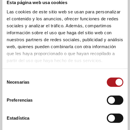
Esta página web usa cookies
flexibilidad y la
Las cookies de este sitio web se usan para personalizar
innovación para
el contenido y los anuncios, ofrecer funciones de redes
reconectar con la prensa
sociales y analizar el tráfico. Además, compartimos
información sobre el uso que haga del sitio web con
12/03/2026
Comentar
nuestros partners de redes sociales, publicidad y análisis
web, quienes pueden combinarla con otra información
En la 27ª edición del Congreso de
que les haya proporcionado o que hayan recopilado a
Periodismo de Huesca se han dado
partir del uso que haya hecho de sus servicios.
ponencias de todo tipo de riqueza
periodística: desde la guerra que invade el
S
mundo...
Necesarias
e
l
e
Preferencias
c
c
i
Estadística
ó