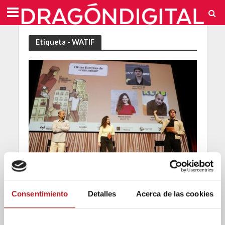
Etiqueta - WATIF
Congreso periodismo
Generación Z: La
Consentimiento
Detalles
Acerca de las cookies
revolución de la