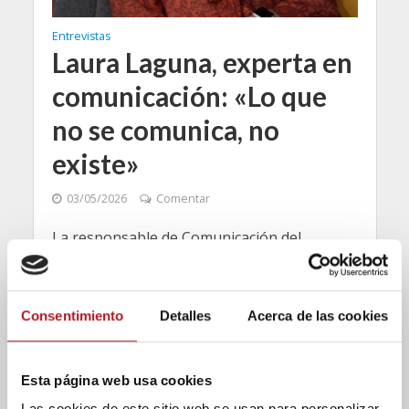
Entrevistas
Laura Laguna, experta en
comunicación: «Lo que
no se comunica, no
existe»
03/05/2026
Comentar
La responsable de Comunicación del
Ayuntamiento de La Puebla de Alfindén
reflexiona sobre libertad de prensa en el
ámbito local
Consentimiento
Detalles
Acerca de las cookies
Esta página web usa cookies
Las cookies de este sitio web se usan para personalizar