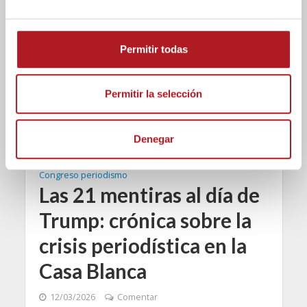
e
c
o
Permitir todas
n
s
e
Permitir la selección
n
t
Denegar
i
m
i
Congreso periodismo
Las 21 mentiras al día de
e
n
Trump: crónica sobre la
t
crisis periodística en la
o
Casa Blanca
12/03/2026
Comentar