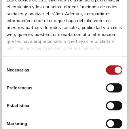
el contenido y los anuncios, ofrecer funciones de redes
sociales y analizar el tráfico. Además, compartimos
información sobre el uso que haga del sitio web con
nuestros partners de redes sociales, publicidad y análisis
web, quienes pueden combinarla con otra información
que les haya proporcionado o que hayan recopilado a
Economía
partir del uso que haya hecho de sus servicios.
Ibercaja rebaja al 2,7% el
PIB de Aragón 2026,
S
Necesarias
e
pero celebra el récord de
l
inversión extranjera
e
Preferencias
c
28/04/2026
Comentar
c
i
Estadística
Ibercaja rebaja al 2,7% el PIB de Aragón
ó
2026 por el impacto de la guerra, pero
n
celebra el récord de inversión extranjera.
Marketing
d