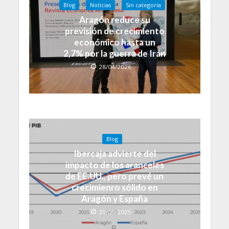
Blog
Noticias
Sin categoría
Aragón reduce su
previsión de crecimiento
económico hasta un
2,7% por la guerra de Irán
28/04/2026
Blog
Ibercaja advierte del
impacto de los aranceles
de EE.UU., pero prevé un
crecimienro sólido en
Aragón y España
21/05/2025