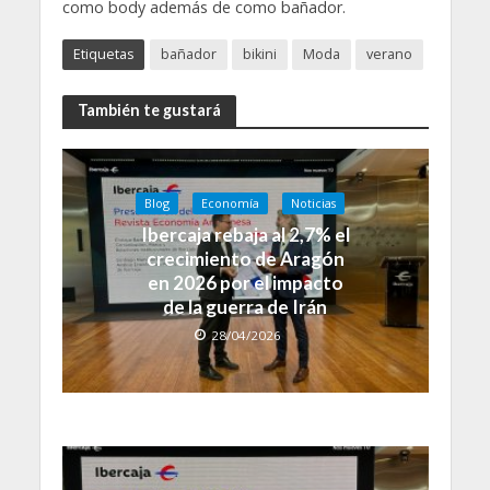
como body además de como bañador.
Etiquetas
bañador
bikini
Moda
verano
También te gustará
Blog
Economía
Noticias
Ibercaja rebaja al 2,7% el
crecimiento de Aragón
en 2026 por el impacto
de la guerra de Irán
28/04/2026