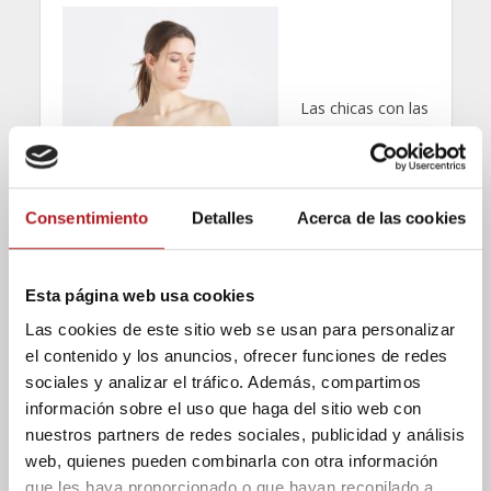
Las chicas con las
espaldas algo
más anchas que
las caderas
pueden optar tal
Consentimiento
Detalles
Acerca de las cookies
y como nos
cuenta la
Fuente:
Women’Secret
especialista, por
(17.99€)
Esta página web usa cookies
todo lo contrario
Las cookies de este sitio web se usan para personalizar
a las chicas que
el contenido y los anuncios, ofrecer funciones de redes
encuadran dentro de la tipología de “triángulo”.
sociales y analizar el tráfico. Además, compartimos
Mónica nos dice que podemos optar por las
información sobre el uso que haga del sitio web con
braguitas tipo
culotte
y los tops de corte
nuestros partners de redes sociales, publicidad y análisis
bandeau
.
web, quienes pueden combinarla con otra información
que les haya proporcionado o que hayan recopilado a