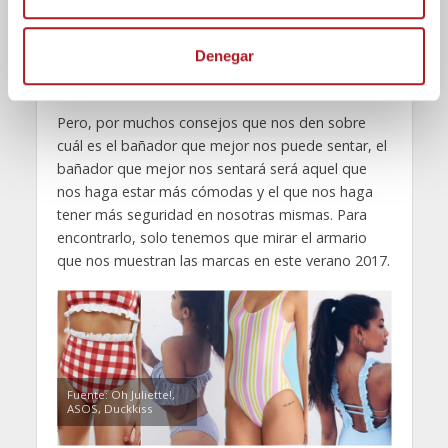
n
Además de todos estos consejos recibidos por
parte de la personal shopper Mónica Pozas,
t
Denegar
entraría un estudio de color que realizan los
i
profesionales tal y como nos informa.
m
i
Pero, por muchos consejos que nos den sobre
e
cuál es el bañador que mejor nos puede sentar, el
n
bañador que mejor nos sentará será aquel que
t
nos haga estar más cómodas y el que nos haga
o
tener más seguridad en nosotras mismas. Para
encontrarlo, solo tenemos que mirar el armario
que nos muestran las marcas en este verano 2017.
Fuente: Oh Juliette!,
ASOS, Duckkiss