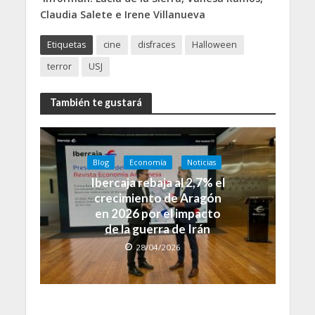
Claudia Salete e Irene Villanueva
Etiquetas
cine
disfraces
Halloween
terror
USJ
También te gustará
Blog
Economía
Noticias
Ibercaja rebaja al 2,7% el
crecimiento de Aragón
en 2026 por el impacto
de la guerra de Irán
28/04/2026