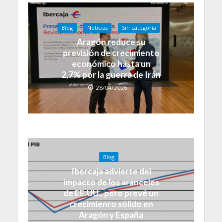
Blog
Noticias
Sin categoría
Aragón reduce su
previsión de crecimiento
económico hasta un
2,7% por la guerra de Irán
28/04/2026
Blog
Ibercaja advierte del
impacto de los aranceles
de EE.UU., pero prevé un
crecimienro sólido en
Aragón y España