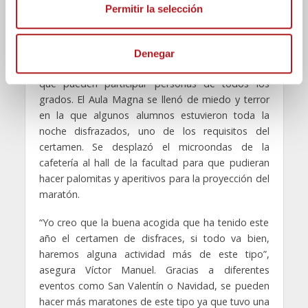
e
podamos estar aquí de noche en la Facultad.”
Permitir la selección
n
Vista la buena respuesta se va a mantener la
t
proyección del maratón de noche. Esta edición se
Denegar
i
ha incluido el primer concurso de disfraces en el
m
que pueden participar personas de todos los
i
grados. El Aula Magna se llenó de miedo y terror
e
en la que algunos alumnos estuvieron toda la
n
noche disfrazados, uno de los requisitos del
t
certamen. Se desplazó el microondas de la
o
cafetería al hall de la facultad para que pudieran
hacer palomitas y aperitivos para la proyección del
maratón.
“Yo creo que la buena acogida que ha tenido este
año el certamen de disfraces, si todo va bien,
haremos alguna actividad más de este tipo”,
asegura Víctor Manuel. Gracias a diferentes
eventos como San Valentín o Navidad, se pueden
hacer más maratones de este tipo ya que tuvo una