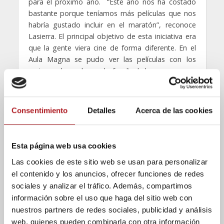
para el próximo año. “Este año nos ha costado
bastante porque teníamos más películas que nos
habría gustado incluir en el maratón”, reconoce
Lasierra. El principal objetivo de esta iniciativa era
que la gente viera cine de forma diferente. En el
Aula Magna se pudo ver las películas con los
amigos, de noche en la facultad de una manera
más distendida y jovial. Se ven los largometrajes
aplaudiendo, gritando, riéndose y haciendo
bromas, situaciones que en el cine normal no
Consentimiento
Detalles
Acerca de las cookies
pueden ser posibles.
Esta iniciativa es una actividad abierta a todos los
Esta página web usa cookies
alumnos. Es una forma de unir estudiantes de
diferentes grados. “Crear una comunidad
Las cookies de este sitio web se usan para personalizar
universitaria nos parece muy importante”, explica
el contenido y los anuncios, ofrecer funciones de redes
Víctor Manuel, Vicedecano de alumnos. Aunque
sociales y analizar el tráfico. Además, compartimos
haya actividades que unifican los cuatro grados de
información sobre el uso que haga del sitio web con
la Facultad de Comunicación, el maratón de
nuestros partners de redes sociales, publicidad y análisis
Halloween también les puede interesar a alumnos
web, quienes pueden combinarla con otra información