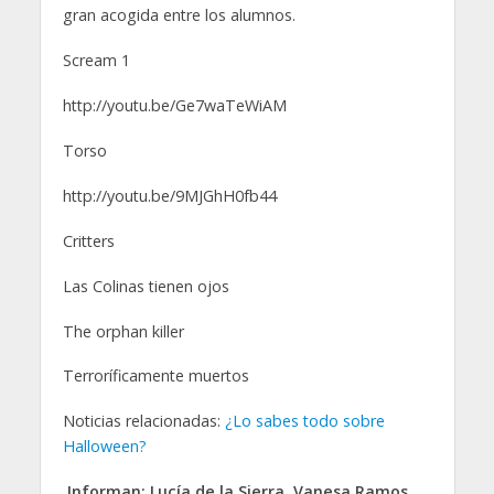
gran acogida entre los alumnos.
Scream 1
http://youtu.be/Ge7waTeWiAM
Torso
http://youtu.be/9MJGhH0fb44
Critters
Las Colinas tienen ojos
The orphan killer
Terroríficamente muertos
Noticias relacionadas:
¿Lo sabes todo sobre
Halloween?
Informan: Lucía de la Sierra, Vanesa Ramos,