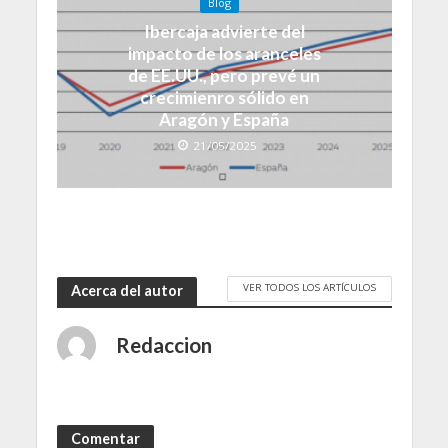
Blog
Ibercaja advierte del
impacto de los aranceles
de EE.UU., pero prevé un
crecimienro sólido en
Aragón y España
21/05/2025
VER TODOS LOS ARTÍCULOS
Acerca del autor
Redaccion
Comentar