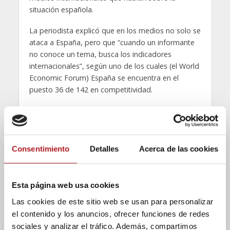
situación española.
La periodista explicó que en los medios no solo se
ataca a España, pero que “cuando un informante
no conoce un tema, busca los indicadores
internacionales”, según uno de los cuales (el World
Economic Forum) España se encuentra en el
puesto 36 de 142 en competitividad.
“La imagen de España se asocia con la economía
de periferia y los famosos PIGS”, dijo Tomic, que
luego añadió que esto puede mejorarse, pero que
cada país debe hacerlo por su cuenta y con una
Consentimiento
Detalles
Acerca de las cookies
estrategia a largo plazo, para lo cual resaltó la
importancia de que haya consenso en este tema.
Esta página web usa cookies
Construir una imagen en el exterior “supone un
Las cookies de este sitio web se usan para personalizar
sacrificio”, afirmó también durante la conferencia
el contenido y los anuncios, ofrecer funciones de redes
el vocal de desarrollo académico de Dircom,
Samuel Martín Barrero, para quien es
sociales y analizar el tráfico. Además, compartimos