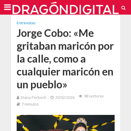
Entrevistas
Jorge Cobo: «Me
gritaban maricón por
la calle, como a
cualquier maricón en
un pueblo»
98 Lecturas
Diana Perbech
20/02/2026
7 minutos