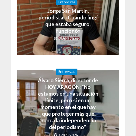
Entrevistas
Jorge San Martín,
periodista: «Cuando fingí
que estaba seguro,
funcionó»
23/05/2026
Entrevistas
Álvaro Sierra, director de
HOY ARAGÓN: “No
estamos en una situación
límite, pero sí en un
momento en el que hay
que proteger más que
nunca la independencia
del periodismo”
12/05/2026