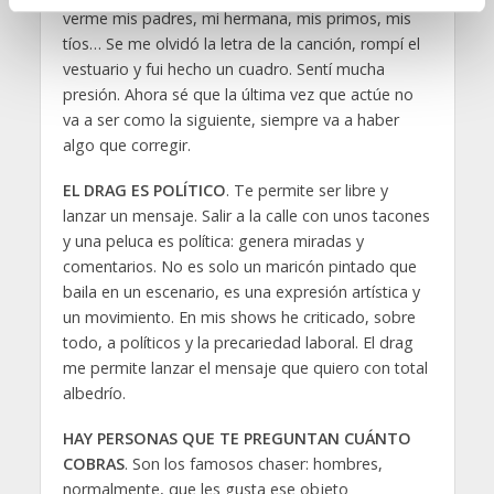
verme mis padres, mi hermana, mis primos, mis
i
tíos… Se me olvidó la letra de la canción, rompí el
e
vestuario y fui hecho un cuadro. Sentí mucha
n
presión. Ahora sé que la última vez que actúe no
t
va a ser como la siguiente, siempre va a haber
o
algo que corregir.
EL DRAG ES POLÍTICO
. Te permite ser libre y
lanzar un mensaje. Salir a la calle con unos tacones
y una peluca es política: genera miradas y
comentarios. No es solo un maricón pintado que
baila en un escenario, es una expresión artística y
un movimiento. En mis shows he criticado, sobre
todo, a políticos y la precariedad laboral. El drag
me permite lanzar el mensaje que quiero con total
albedrío.
HAY PERSONAS QUE TE PREGUNTAN CUÁNTO
COBRAS
. Son los famosos chaser: hombres,
normalmente, que les gusta ese objeto