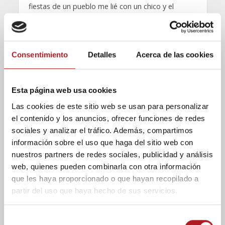
fiestas de un pueblo me lié con un chico y el
segurata nos echó”, explica. Aclara que en esa
fiesta había otras parejas heterosexuales
besándose e, imitando la voz de su madre y
todavía sorprendido por lo ocurrido, replica las
Consentimiento
Detalles
Acerca de las cookies
palabras que utilizó para defenderle mientras
agarraba la camiseta del guarda de seguridad:
“¡Como vuelvas a echar a mi hijo de un sitio por
Esta página web usa cookies
liarse con otro tío, verás!”.
Las cookies de este sitio web se usan para personalizar
el contenido y los anuncios, ofrecer funciones de redes
SIEMPRE HE TENIDO BASTANTE MADUREZ
sociales y analizar el tráfico. Además, compartimos
MENTAL
. A día de hoy me diría que me relajase,
que solo son cuatro garrulos que no saben lo que
información sobre el uso que haga del sitio web con
están haciendo. Algún día te dejarán propina en un
nuestros partners de redes sociales, publicidad y análisis
bolo. La gente viene y va; tú solo tienes que seguir
web, quienes pueden combinarla con otra información
adelante, apoyarte en tu familia y en las personas
que les haya proporcionado o que hayan recopilado a
a las que les importas. Si te lo propones vas a ser
partir del uso que haya hecho de sus servicios.
muy feliz. No me haría caso, pero, ¿qué
adolescente hace caso?
S