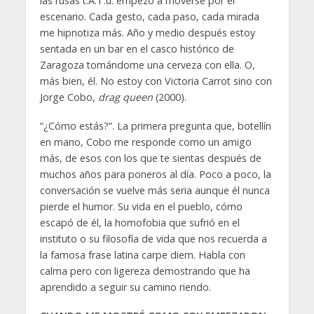
las rusas t.A.T.u. empezó a moverse por el
escenario. Cada gesto, cada paso, cada mirada
me hipnotiza más. Año y medio después estoy
sentada en un bar en el casco histórico de
Zaragoza tomándome una cerveza con ella. O,
más bien, él. No estoy con Victoria Carrot sino con
Jorge Cobo,
drag queen
(2000).
“¿Cómo estás?”. La primera pregunta que, botellín
en mano, Cobo me responde como un amigo
más, de esos con los que te sientas después de
muchos años para poneros al día. Poco a poco, la
conversación se vuelve más seria aunque él nunca
pierde el humor. Su vida en el pueblo, cómo
escapó de él, la homofobia que sufrió en el
instituto o su filosofía de vida que nos recuerda a
la famosa frase latina carpe diem. Habla con
calma pero con ligereza demostrando que ha
aprendido a seguir su camino riendo.