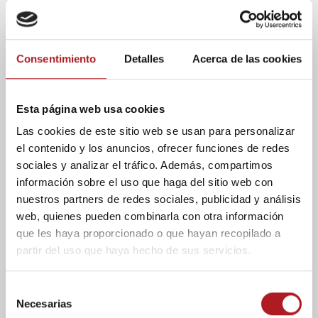
impulsa y cuál queda oculta.
En la misma línea,
Sergio Hernández,
responsable de EFE Verifica,
ha alertado de que
Consentimiento
Detalles
Acerca de las cookies
la desinformación ya no es un error aislado.
«Es
peligrosa y mortal. Y no es una exageración»,
ha advertido. Ha puesto como ejemplo la
Esta página web usa cookies
pandemia, donde los bulos sobre vacunas
Las cookies de este sitio web se usan para personalizar
afectaron directamente a la salud pública.
el contenido y los anuncios, ofrecer funciones de redes
El periodismo y la
sociales y analizar el tráfico. Además, compartimos
información sobre el uso que haga del sitio web con
desinformación en redes
nuestros partners de redes sociales, publicidad y análisis
web, quienes pueden combinarla con otra información
Hernández ha defendido
el papel de los
que les haya proporcionado o que hayan recopilado a
verificadores
de información en redes sociales y
partir del uso que haya hecho de sus servicios.
ha subrayado la importancia de su presencia en
estas mismas.
«Tenemos que ser los últimos en
S
salir, porque la verificación tiene que estar
Necesarias
e
donde se mueven los contenidos falsos»
, ha