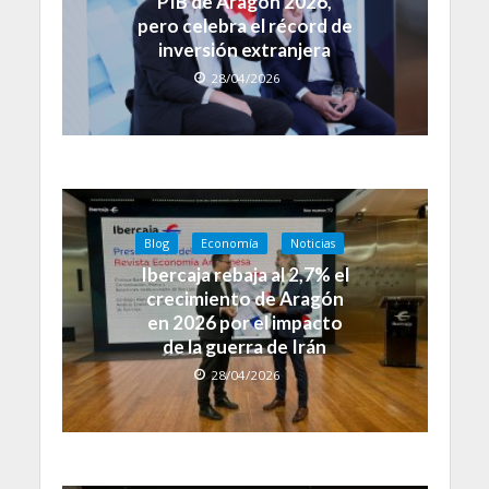
PIB de Aragón 2026,
pero celebra el récord de
inversión extranjera
28/04/2026
Blog
Economía
Noticias
Ibercaja rebaja al 2,7% el
crecimiento de Aragón
en 2026 por el impacto
de la guerra de Irán
28/04/2026