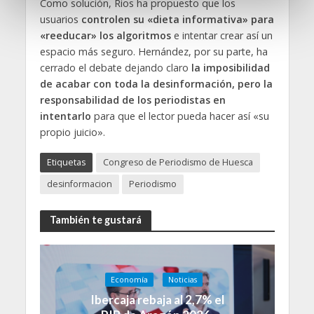
Como solución, Rios ha propuesto que los
e
usuarios
controlen su «dieta informativa» para
n
«reeducar» los algoritmos
e intentar crear así un
t
espacio más seguro. Hernández, por su parte, ha
o
cerrado el debate dejando claro
la imposibilidad
de acabar con toda la desinformación, pero la
responsabilidad de los periodistas en
intentarlo
para que el lector pueda hacer así «su
propio juicio».
Etiquetas
Congreso de Periodismo de Huesca
desinformacion
Periodismo
También te gustará
Economía
Noticias
Ibercaja rebaja al 2,7% el