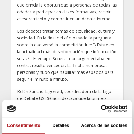
que brinda la oportunidad a personas de todas las
edades a participar en clases formativas, recibir
asesoramiento y competir en un debate interno.
Los debates tratan temas de actualidad, cultura y
sociedad. En la final del año pasado la pregunta
sobre la que versó la competición fue: “¿Existe en
la actualidad más desinformación que información
veraz?”. El equipo Séneca, que argumentaba en
contra, resultó vencedor. La final a numerosas
personas y hubo que habilitar más espacios para
seguir el minuto a minuto.
Belén Sancho-Ligorred, coordinadora de la Liga
de Debate USJ Sénior, destaca que la primera
edición fue «todo un éxito» y pone en valor el
carácter y el entusiasmo que muestra el alumnado
sénior en el desarrollo de la actividad. «
Desde el
Consentimiento
Detalles
Acerca de las cookies
primer día trabajan muchísimo para sacar
adelante el debate, y van mejorando sus