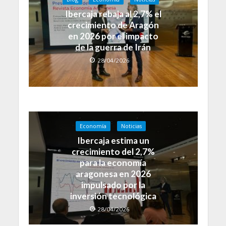
Ibercaja rebaja al 2,7% el
crecimiento de Aragón
en 2026 por el impacto
de la guerra de Irán
28/04/2026
Economía
Noticias
Ibercaja estima un
crecimiento del 2,7%
para la economía
aragonesa en 2026
impulsado por la
inversión tecnológica
28/04/2026