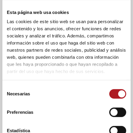
habilidades de oratoria semana a semana
«,
sostiene Sancho-Ligorred.
Esta página web usa cookies
Las cookies de este sitio web se usan para personalizar
Este curso comienzan las clases el 29 de octubre,
el contenido y los anuncios, ofrecer funciones de redes
siendo esta la fecha el límite para inscribirse en la
sociales y analizar el tráfico. Además, compartimos
actividad. Tanto las sesiones teóricas como las de
información sobre el uso que haga del sitio web con
competición se llevarán a cabo en el Edificio San
nuestros partners de redes sociales, publicidad y análisis
Valero situado en la Plaza Santa Cruz. La
web, quienes pueden combinarla con otra información
competición dará comienzo el 4 de diciembre y se
que les haya proporcionado o que hayan recopilado a
irá desarrollando hasta llegar a la gran final el17 de
partir del uso que haya hecho de sus servicios.
diciembre. La inscripción puede hacerse a través
de la
página de actividades de la USJ
. Una nueva
edición que promete traer muchos retos y
S
oportunidades para que los participantes
Necesarias
e
demuestren sus habilidades, aprendan en equipo
l
y disfruten de una experiencia formativa y
e
Preferencias
competitiva única.
c
c
Etiquetas
Club de Debate USJ
Debate
i
Estadística