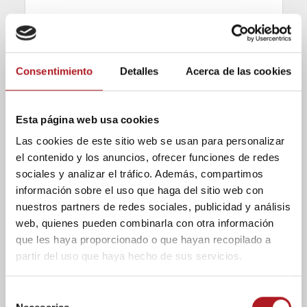
Gracias a Jalón Ángel
tenemos mucha
Consentimiento
Detalles
Acerca de las cookies
bibliografía de la época que
nos ha dado a entender
cómo estaba la cultura en
Esta página web usa cookies
aquellos años.
Las cookies de este sitio web se usan para personalizar
el contenido y los anuncios, ofrecer funciones de redes
sociales y analizar el tráfico. Además, compartimos
¿Qué ofrece una fotografía de las que
información sobre el uso que haga del sitio web con
conserváis que no puede ofrecer una foto de
nuestros partners de redes sociales, publicidad y análisis
hoy en día?
web, quienes pueden combinarla con otra información
que les haya proporcionado o que hayan recopilado a
Cuando sabes cómo se hacían, cómo se revelaban
partir del uso que haya hecho de sus servicios.
o cómo se retocaban sabes apreciar el trabajo
que llevaba una fotografía de la época, tan
artesanal. El último aprendiz de Jalón Ángel nos
S
contó que su maestro sacaba el negativo y hacia