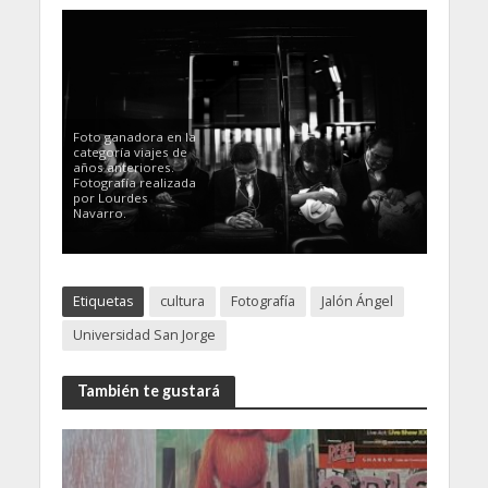
Foto ganadora en la
categoría viajes de
años anteriores.
Fotografía realizada
por Lourdes
Navarro.
Etiquetas
cultura
Fotografía
Jalón Ángel
Universidad San Jorge
También te gustará