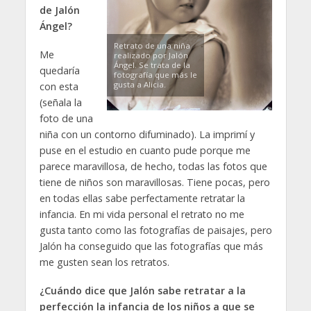
de Jalón
Ángel?
Retrato de una niña
Me
realizado por Jalón
Ángel. Se trata de la
quedaría
fotografía que más le
gusta a Alicia.
con esta
(señala la
foto de una
niña con un contorno difuminado). La imprimí y
puse en el estudio en cuanto pude porque me
parece maravillosa, de hecho, todas las fotos que
tiene de niños son maravillosas. Tiene pocas, pero
en todas ellas sabe perfectamente retratar la
infancia. En mi vida personal el retrato no me
gusta tanto como las fotografías de paisajes, pero
Jalón ha conseguido que las fotografías que más
me gusten sean los retratos.
¿Cuándo dice que Jalón sabe retratar a la
perfección la infancia de los niños a que se