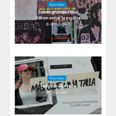
Reportajes
Los engranajes que
hacen sonar la escena
01/06/2026
Reportajes
Más que una talla
29/05/2026