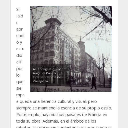
Sí,
Jaló
n
apr
endi
ó y
estu
dio
allí
por
Así fotografió Jalón
Ángel el Paseo
lo
Independencia de
que
Zaragoza.
sie
mpr
e queda una herencia cultural y visual, pero
siempre se mantiene la esencia de su propio estilo.
Por ejemplo, hay muchos paisajes de Francia en
toda su obra. Además, en el ámbito de los
retratos, se observan corrientes francesas como el