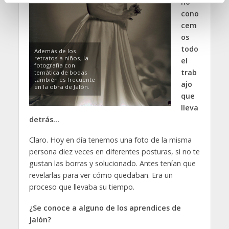
no
i
cono
e
cem
n
os
t
todo
Además de los
o
retratos a niños, la
el
fotografía con
trab
temática de bodas
también es frecuente
ajo
en la obra de Jalón.
que
lleva
detrás…
Claro. Hoy en día tenemos una foto de la misma
persona diez veces en diferentes posturas, si no te
gustan las borras y solucionado. Antes tenían que
revelarlas para ver cómo quedaban. Era un
proceso que llevaba su tiempo.
¿Se conoce a alguno de los aprendices de
Jalón?