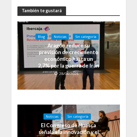
También te gustará
Blog
Noticias
Sin categoría
Aragón reduce su
previsión de crecimiento
económico hasta un
2,7% por la guerra de Irán
28/04/2026
Noticias
Sin categoría
El Congreso de Huesca
señala a la innovación y el