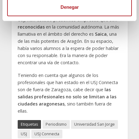
t
Denegar
i
En el encuentro, que se ha llevado a cabo en la
m
USJ,
han estado presentes empresas que son
i
reconocidas
en la comunidad autónoma. La más
e
llamativa en el ámbito del derecho es
Saica
, una
n
de las más potentes de Aragón. En su espacio,
t
había varios alumnos a la espera de poder hablar
o
con su responsable. Era la manera de poder
encontrar una vía de contacto.
Teniendo en cuenta que algunos de los
profesionales que han estado en el USJ Connecta
son de fuera de Zaragoza, cabe decir que
las
salidas profesionales
no solo se limitan a las
ciudades aragonesas
, sino también fuera de
ellas.
Etiquetas
Periodismo
Universidad San Jorge
USJ
USJ Connecta