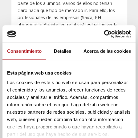
parte de los alumnos. Varios de ellos no tenían
claro hacia qué tipo de mercado ir. Para ello, los
profesionales de las empresas (Saica, PH
abogados o Abante, entre otras) les hacían ver la
situación desde otro prisma. En primer lugar,
debían
encontrar la tranquilidad necesaria
para poder conectar lo que ellos querían con lo
Consentimiento
Detalles
Acerca de las cookies
que les requería cada puesto y cada situación.
Esta página web usa cookies
Las cookies de este sitio web se usan para personalizar
el contenido y los anuncios, ofrecer funciones de redes
sociales y analizar el tráfico. Además, compartimos
información sobre el uso que haga del sitio web con
nuestros partners de redes sociales, publicidad y análisis
web, quienes pueden combinarla con otra información
que les haya proporcionado o que hayan recopilado a
partir del uso que haya hecho de sus servicios.