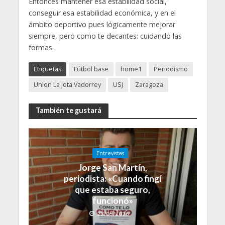
Entonces mantener esa estabilidad social,
conseguir esa estabilidad económica, y en el
ámbito deportivo pues lógicamente mejorar
siempre, pero como te decantes: cuidando las
formas.
Etiquetas
Fútbol base
home1
Periodismo
Union La Jota Vadorrey
USJ
Zaragoza
También te gustará
Entrevistas
Jorge San Martín,
periodista: «Cuando fingí
que estaba seguro,
funcionó»
23/05/2026