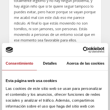
totalmente legítimo y no hay ningún problema, y
hay algún niño que si te quiere seguir tampoco lo
puedes evitar, pero hacer porque se vayan porque
me acabó mal con este club eso me parece
ridiculo. Al final lo que estás moviendo no son
tornillos, ni son jamones, son personas. Estás
moviendo a personas de un entorno social que en
ese momento sea favorable para ellos.
¿Es rentable ser presidente económicamente?
Desde luego que no. La junta directiva del club no
Consentimiento
Detalles
Acerca de las cookies
tenemos ninguna remuneración. Eso está en
estatutos y se cumple a rajatabla y me parece bien
que así sea. Lo que pasa es que probablemente a
Esta página web usa cookies
lo que se tenga que avanzar en el club es a una
profesionalización en todos sus sectores. Ahora,
Las cookies de este sitio web se usan para personalizar
afortunadamente, tenemos una administrativa,
el contenido y los anuncios, ofrecer funciones de redes
hay un fisio. Tenemos que hacer que esa
sociales y analizar el tráfico. Además, compartimos
profesionalización siga avanzando de manera que,
información sobre el uso que haga del sitio web con