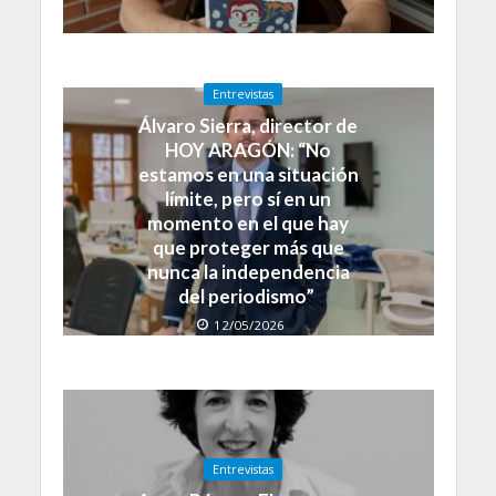
Entrevistas
Álvaro Sierra, director de
HOY ARAGÓN: “No
estamos en una situación
límite, pero sí en un
momento en el que hay
que proteger más que
nunca la independencia
del periodismo”
12/05/2026
Entrevistas