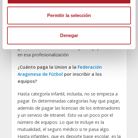
el número de directivos en el club, ya que somos
s
solo 7 en un club con 450 licencias. Lo normal sería
e
Permitir la selección
estar por lo menos 10 o 12 directivos para poder
n
hacer un mejor reparto de las tareas. Es inviable
t
mantenerlo a largo plazo porque te consume y te
Denegar
i
quema, y eso va a hacer que la forma en la que tú
m
gestionas el club no sea la mejor. Hay que avanzar
i
en esa profesionalización
e
n
¿Cuánto paga la Union a la
Federación
t
Aragonesa de Fútbol
por inscribir a los
o
equipos?
Hasta categoría infantil, incluida, no se empieza a
pagar. En determinadas categorías hay que pagar,
además de pagar las licencias de los entrenadores
y un servicio de intranet. Esto va un poco por el
número de equipos. Lo que te incluye es la
mutualidad, el seguro médico si te pasa algo.
Hasta infantiles, que es deporte base escolar, es la