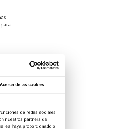
hos
 para
r
Acerca de las cookies
 funciones de redes sociales
con nuestros partners de
 toda
ue les haya proporcionado o