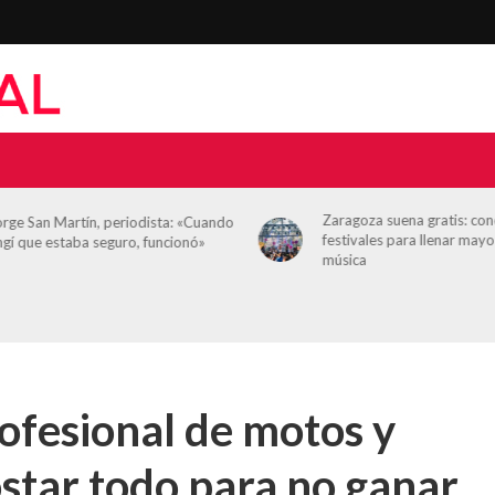
Zaragoza suena gratis: con
orge San Martín, periodista: «Cuando
festivales para llenar mayo
ngí que estaba seguro, funcionó»
música
profesional de motos y
star todo para no ganar