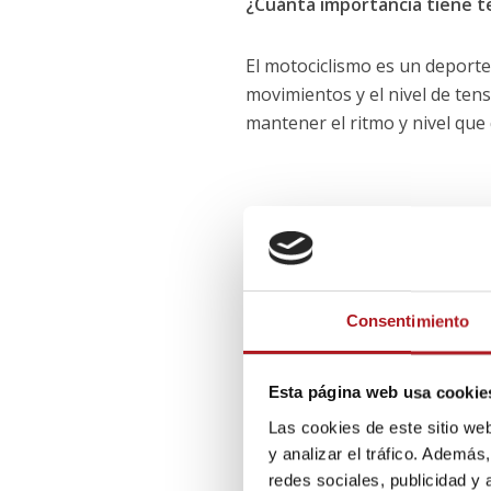
¿Cuánta importancia tiene t
El motociclismo es un deporte
movimientos y el nivel de ten
mantener el ritmo y nivel que 
«Te das cuenta de
Consentimiento
Esta página web usa cookie
Las cookies de este sitio we
y analizar el tráfico. Ademá
Con diez años ya tenía un e
redes sociales, publicidad y
esa presión siendo tan peq