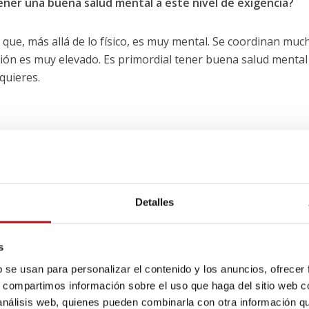
ener una buena salud mental a este nivel de exigencia?
 que, más allá de lo físico, es muy mental. Se coordinan muc
sión es muy elevado. Es primordial tener buena salud mental
quieres.
 que se te acaban los recursos para segui
Detalles
motivado»
s
b se usan para personalizar el contenido y los anuncios, ofrecer
s, compartimos información sobre el uso que haga del sitio web 
quipo que dependía de sus resultados ¿Cómo fue manejar
 análisis web, quienes pueden combinarla con otra información q
ueño?