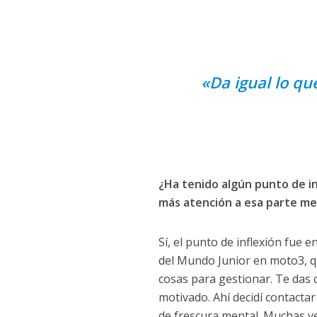
t
i
m
i
«Da igual lo qu
e
n
t
o
¿Ha tenido algún punto de i
más atención a esa parte me
Sí, el punto de inflexión fue
del Mundo Junior en moto3, q
cosas para gestionar. Te das 
motivado. Ahí decidí contacta
de frescura mental. Muchas v