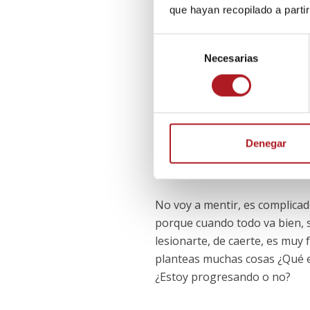
que hayan recopilado a parti
Son muchos años desde que em
S
pequeño es como un juego, pe
Necesarias
e
niño, sino como un adulto y e
l
cómo lo hagas, te puede pasa
e
cambian a nivel personal y te
c
c
i
Denegar
¿Cómo mantiene esa motivaci
ó
acompañan?
n
d
No voy a mentir, es complicado
e
porque cuando todo va bien, s
c
lesionarte, de caerte, es muy 
o
planteas muchas cosas ¿Qué e
n
s
¿Estoy progresando o no?
e
n