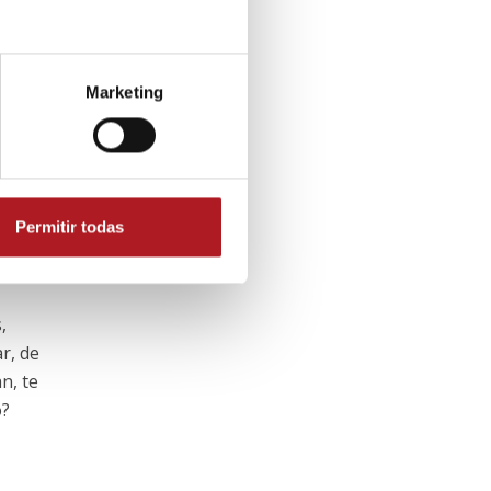
 un
Marketing
 de
Permitir todas
,
r, de
n, te
o?