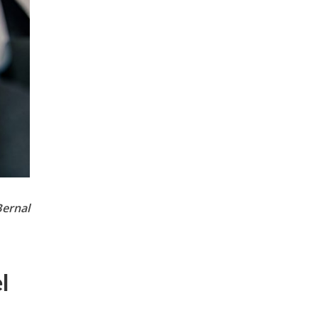
Bernal
l