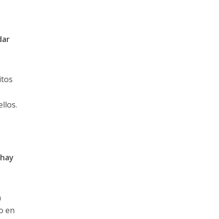
dar
itos
llos.
 hay
a
to en