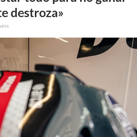
te destroza»
utos