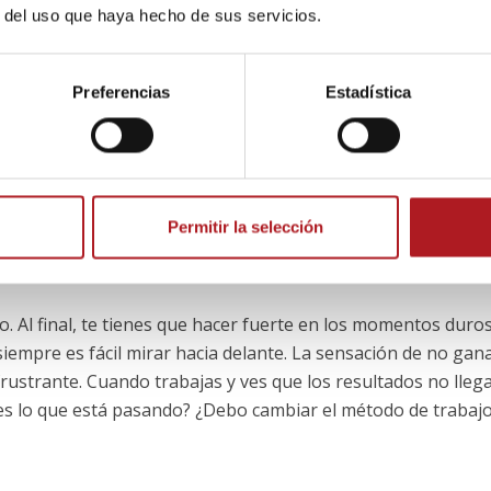
r del uso que haya hecho de sus servicios.
pecé a correr y la presión ha ido cambiando. Cuando eres
ro luego todo cambia. Cuando estás ahí, no te tratan como
Preferencias
Estadística
so es duro. Hay que saberlo gestionar, ya que, dependiendo
r más o menos factura. Muchas veces, esas situaciones te
 convierten en la persona que eres.
Permitir la selección
ón y esa estabilidad mental cuando los resultados no
. Al final, te tienes que hacer fuerte en los momentos duros
iempre es fácil mirar hacia delante. La sensación de no gana
frustrante. Cuando trabajas y ves que los resultados no llega
s lo que está pasando? ¿Debo cambiar el método de trabaj