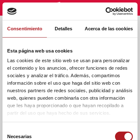
Etiqueta - AdrianBuenaventura
Consentimiento
Detalles
Acerca de las cookies
Esta página web usa cookies
Las cookies de este sitio web se usan para personalizar
el contenido y los anuncios, ofrecer funciones de redes
sociales y analizar el tráfico. Además, compartimos
información sobre el uso que haga del sitio web con
nuestros partners de redes sociales, publicidad y análisis
web, quienes pueden combinarla con otra información
que les haya proporcionado o que hayan recopilado a
partir del uso que haya hecho de sus servicios.
Noticias
Mejorar la empleabilidad
S
de los estudiantes:
Necesarias
e