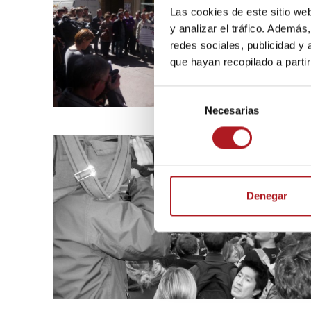
Las cookies de este sitio we
y analizar el tráfico. Ademá
redes sociales, publicidad y
que hayan recopilado a parti
S
Necesarias
e
l
e
c
c
i
Denegar
ó
n
d
e
c
o
n