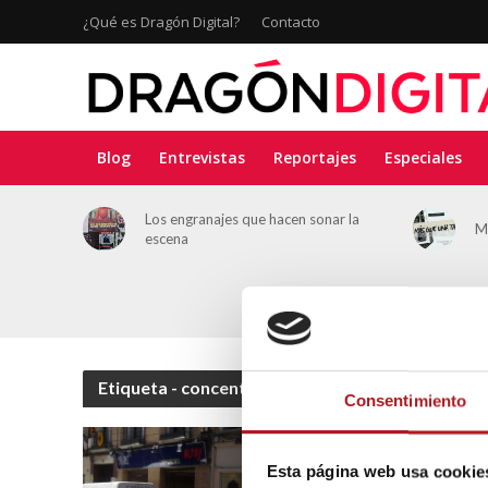
¿Qué es Dragón Digital?
Contacto
Blog
Entrevistas
Reportajes
Especiales
deporte:
Los engranajes que hacen sonar la
M
ación en
escena
Etiqueta - concentración
Consentimiento
Esta página web usa cookie