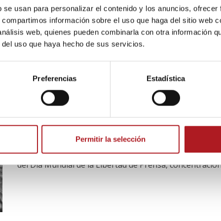
b se usan para personalizar el contenido y los anuncios, ofrecer
03/05/2012
Comentar
s, compartimos información sobre el uso que haga del sitio web 
Los periodistas han salido ha manifestarse hoy, con mo
 análisis web, quienes pueden combinarla con otra información q
sede de la Asociación de Periodistas de Aragón...
r del uso que haya hecho de sus servicios.
Preferencias
Estadística
Blog
Los periodistas se preparan pa
02/05/2012
Comentar
Permitir la selección
La Federación de Asociaciones de Periodistas de Espa
del Día Mundial de la Libertad de Prensa, concentracione