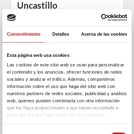
Uncastillo
21/05/2025
Comentar
Uncastillo es una localidad de la comarca de
Consentimiento
Detalles
Acerca de las cookies
las Cinco Villas, en Zaragoza, y a inicios de
mayo guarda una tradición compartida con
otras Comunidades Autónomas...
Esta página web usa cookies
Las cookies de este sitio web se usan para personalizar
el contenido y los anuncios, ofrecer funciones de redes
sociales y analizar el tráfico. Además, compartimos
información sobre el uso que haga del sitio web con
nuestros partners de redes sociales, publicidad y análisis
web, quienes pueden combinarla con otra información
que les haya proporcionado o que hayan recopilado a
partir del uso que haya hecho de sus servicios.
S
Reportajes