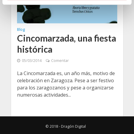
i
e
n
t
Blog
Cincomarzada, una fiesta
o
histórica
05/03/2014
Comentar
La Cincomarzada es, un año más, motivo de
celebración en Zaragoza. Pese a ser festivo
para los zaragozanos y pese a organizarse
numerosas actividades...
© 2018 - Dragón Digital