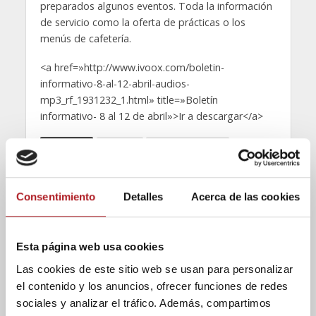
preparados algunos eventos. Toda la información
de servicio como la oferta de prácticas o los
menús de cafetería.
<a href=»http://www.ivoox.com/boletin-
informativo-8-al-12-abril-audios-
mp3_rf_1931232_1.html» title=»Boletín
informativo- 8 al 12 de abril»>Ir a descargar</a>
Etiquetas
Jornada
Puertas Abiertas
También te gustará
Consentimiento
Detalles
Acerca de las cookies
Blog
Economía
Noticias
Esta página web usa cookies
Ibercaja rebaja al 2,7% el
Las cookies de este sitio web se usan para personalizar
crecimiento de Aragón
el contenido y los anuncios, ofrecer funciones de redes
en 2026 por el impacto
sociales y analizar el tráfico. Además, compartimos
de la guerra de Irán