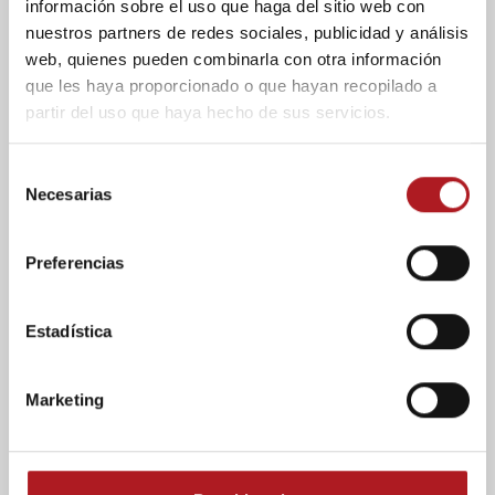
información sobre el uso que haga del sitio web con
28/04/2026
nuestros partners de redes sociales, publicidad y análisis
web, quienes pueden combinarla con otra información
que les haya proporcionado o que hayan recopilado a
partir del uso que haya hecho de sus servicios.
S
Blog
Noticias
Sin categoría
Necesarias
e
Aragón reduce su
l
previsión de crecimiento
e
Preferencias
económico hasta un
c
2,7% por la guerra de Irán
c
28/04/2026
i
Estadística
ó
n
Marketing
d
e
c
Blog
o