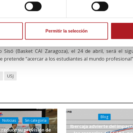
asistentes conocerán de cerca la figura del responsable de p
abituales en un entorno especialmente cambiante y debati
 y deporte, dos esferas estrechamente ligadas.
Permitir la selección
n de un ciclo que fue inaugurado el pasado 21 de marzo, en
nicación de la USJ, con una tertulia sobre el poder del fút
 Sisó (Basket CAI Zaragoza), el 24 de abril, será el sig
ue pretende “acercar a los estudiantes al mundo profesional”
e
USJ
Blog
Noticias
Sin categoría
Ibercaja advierte del impact
 reduce su previsión de
los aranceles de EE.UU., p