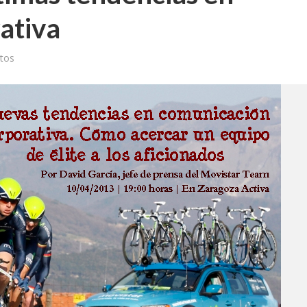
ativa
tos