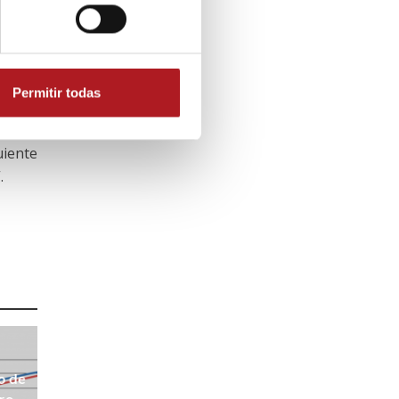
rensa,
rán, a
Permitir todas
 plena
bol en
uiente
.
o de
ero