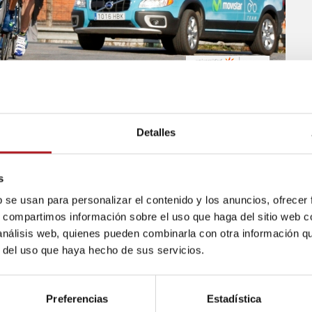
e élite a los aficionados. Es el objetivo de la segunda sesi
n y Deporte de la Universidad San Jorge, que impartirá
Detalles
 del equipo ciclista profesional Movistar Team, el próximo
s
b se usan para personalizar el contenido y los anuncios, ofrecer
19:00 horas y concluirá sobre las 20:30, abordará la gestión
s, compartimos información sobre el uso que haga del sitio web 
scuadras ciclistas más importantes del mundo, haciendo es
 análisis web, quienes pueden combinarla con otra información q
s que las nuevas tecnologías han puesto a disposición 
r del uso que haya hecho de sus servicios.
Preferencias
Estadística
endencias en comunicación corporativa. Cómo acercar un equ