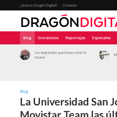
¿Qué es Dragón Digital?
Contacto
Blog
Entrevistas
Reportajes
Especiales
deporte:
Los engranajes que hacen sonar la
M
ación en
escena
Blog
La Universidad San Jo
Movistar Team las úl