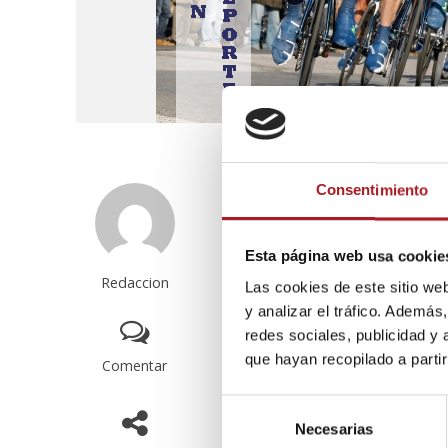
Saber cómo acercar un equipo d
I Seminario en Comunicació
Consentimiento
García, responsable de prensa
abril en Zaragoza Activa.
Esta página web usa cookie
Redaccion
Las cookies de este sitio we
El acto, que comenzará a las 
y analizar el tráfico. Ademá
comunicación en una de las e
redes sociales, publicidad y
hincapié en las herramienta
que hayan recopilado a parti
Comentar
profesionales del sector.
S
Necesarias
e
Así, bajo el título “Nuevas t