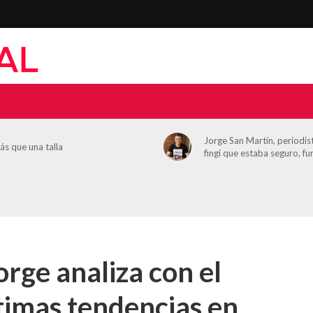
Jorge San Martín, periodi
ás que una talla
fingí que estaba seguro, f
rge analiza con el
timas tendencias en