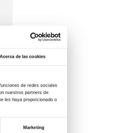
ón del
 David
Acerca de las cookies
 10 de
 funciones de redes sociales
 de la
con nuestros partners de
pecial
ue les haya proporcionado o
de los
Marketing
ipo de