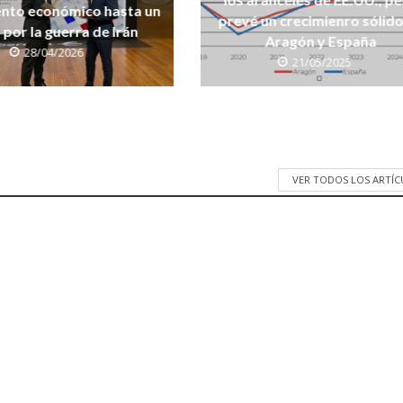
ento económico hasta un
prevé un crecimienro sólido
 por la guerra de Irán
Aragón y España
28/04/2026
21/05/2025
VER TODOS LOS ARTÍ