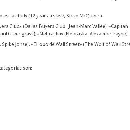
 esclavitud» (12 years a slave, Steve McQueen).
uyers Club» (Dallas Buyers Club, Jean-Marc Vallée); «Capitán
, Paul Greengrass); «Nebraska» (Nebraska, Alexander Payne).
, Spike Jonze), «El lobo de Wall Street» (The Wolf of Wall Str
ategorías son: