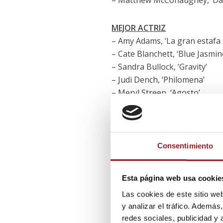
– Matthew McConaughey, ‘Dal
MEJOR ACTRIZ
– Amy Adams, ‘La gran estafa
– Cate Blanchett, ‘Blue Jasmin
– Sandra Bullock, ‘Gravity’
– Judi Dench, ‘Philomena’
– Meryl Streep, ‘Agosto’
MEJOR ACTOR DE REPARTO
– Barkhad Abdi, ‘Capitán Philli
– Bradley Cooper, ‘La gran es
Consentimiento
– Michael Fassbender, ’12 años
– Jonah Hill, ‘El lobo de Wall S
Esta página web usa cookie
– Jared Leto, ‘Dallas Buyers Cl
Las cookies de este sitio we
y analizar el tráfico. Ademá
MEJOR ACTRIZ DE REPARTO
redes sociales, publicidad y