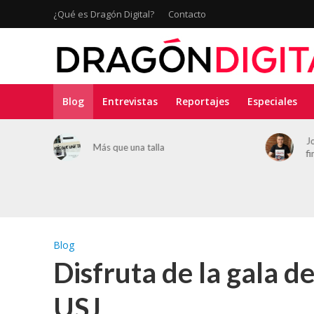
¿Qué es Dragón Digital?
Contacto
Blog
Entrevistas
Reportajes
Especiales
ar la
J
Más que una talla
fi
Blog
Disfruta de la gala d
USJ