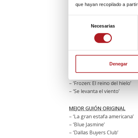
– Sally Hawkins, ‘Blue Jasmine
que hayan recopilado a parti
– Jennifer Lawrence, ‘La gran
– Lupita Nyong’o, ’12 años de 
S
– Julia Roberts, ‘Agosto’
Necesarias
e
– June Squibb, ‘Nebraska’
l
e
c
MEJOR PELÍCULA ANIMADA
c
– ‘Los Croods’
i
Denegar
– ‘Gru 2. Mi villano favorito’
ó
– ‘Ernest & Celestine’
n
– ‘Frozen: El reino del hielo’
d
– ‘Se levanta el viento’
e
c
o
MEJOR GUIÓN ORIGINAL
n
– ‘La gran estafa americana’
s
– ‘Blue Jasmine’
e
– ‘Dallas Buyers Club’
n