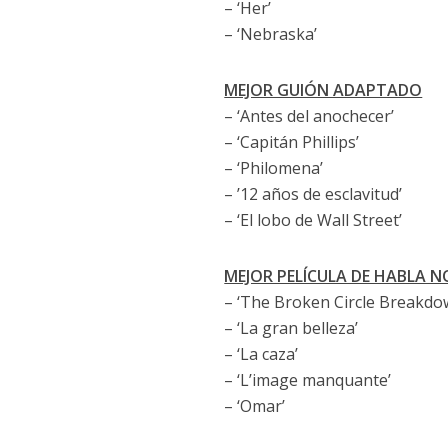
– ‘Her’
t
– ‘Nebraska’
i
m
MEJOR GUIÓN ADAPTADO
i
– ‘Antes del anochecer’
e
– ‘Capitán Phillips’
n
t
– ‘Philomena’
o
– ’12 años de esclavitud’
– ‘El lobo de Wall Street’
MEJOR PELÍCULA DE HABLA N
– ‘The Broken Circle Breakdo
– ‘La gran belleza’
– ‘La caza’
– ‘L’image manquante’
– ‘Omar’