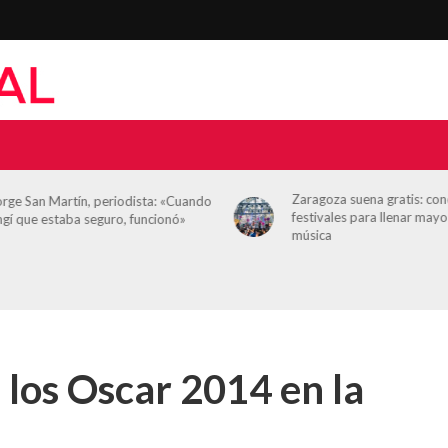
Zaragoza suena gratis: con
orge San Martín, periodista: «Cuando
festivales para llenar mayo
ngí que estaba seguro, funcionó»
música
e los Oscar 2014 en la