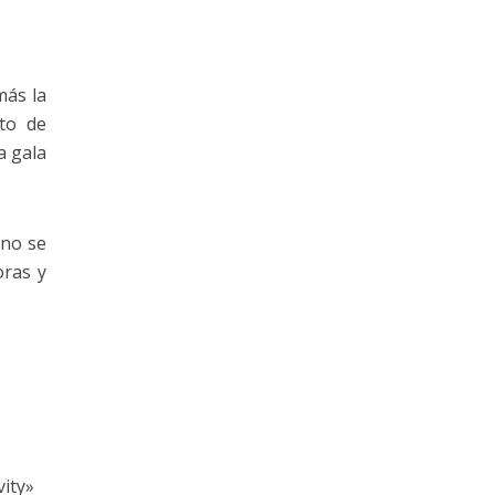
más la
rto de
a gala
 no se
oras y
vity»