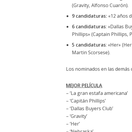
(Gravity, Alfonso Cuarón).
9 candidaturas:
«12 años de
6 candidaturas
: «Dallas B
Phillips» (Captain Phillips
5 candidaturas
: «Her» (Her
Martin Scorsese).
Los nominados en las demás c
MEJOR PELÍCULA
– ‘La gran estafa americana’
– ‘Capitán Phillips’
– ‘Dallas Buyers Club’
– ‘Gravity’
– ‘Her’
– ‘Nebraska’