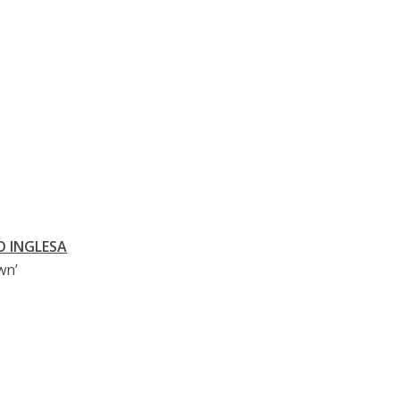
O INGLESA
wn’