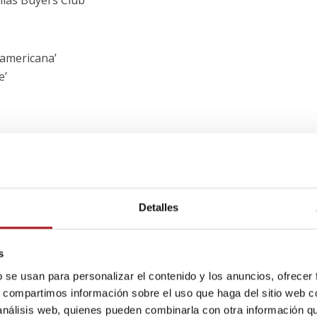
las Buyers Club’
 americana’
e’
ps’
tafa americana’
Detalles
 de esclavitud’
treet’
s
ub’
b se usan para personalizar el contenido y los anuncios, ofrecer
s, compartimos información sobre el uso que haga del sitio web 
 análisis web, quienes pueden combinarla con otra información q