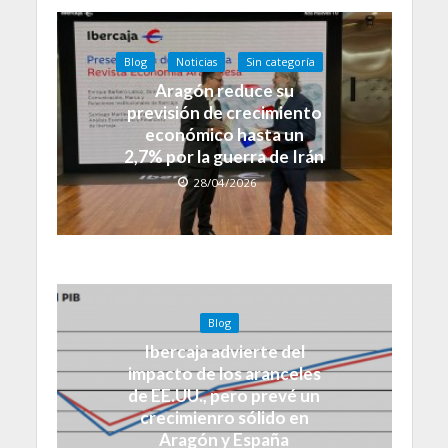
Blog
Noticias
Sin categoría
Aragón reduce su
previsión de crecimiento
económico hasta un
2,7% por la guerra de Irán
28/04/2026
Blog
Ibercaja advierte del
impacto de los aranceles
de EE.UU., pero prevé un
crecimienro sólido en
Aragón y España