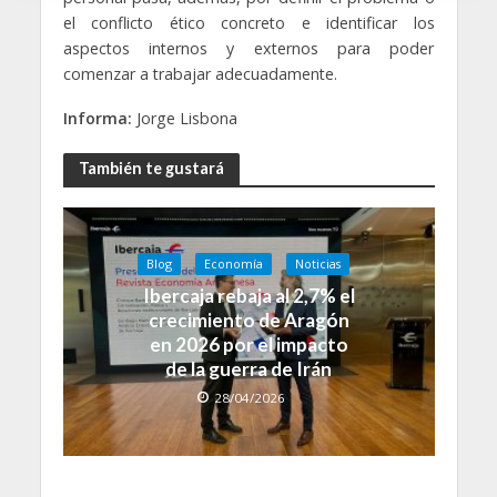
o
el conflicto ético concreto e identificar los
aspectos internos y externos para poder
comenzar a trabajar adecuadamente.
Informa:
Jorge Lisbona
También te gustará
Blog
Economía
Noticias
Ibercaja rebaja al 2,7% el
crecimiento de Aragón
en 2026 por el impacto
de la guerra de Irán
28/04/2026