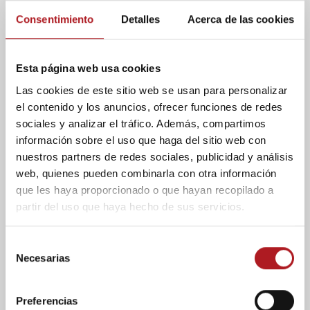
Natalia Loste, una de las responsables de la
Consentimiento
Detalles
Acerca de las cookies
oficina Greencampus comentará la campaña que
ponen en marcha en este curso 2012-2013.
Cualquier sugerencia tiene cabida en radio@usj.es
Esta página web usa cookies
Etiquetas
Comunicación
Dragon Digital
Las cookies de este sitio web se usan para personalizar
radio
el contenido y los anuncios, ofrecer funciones de redes
sociales y analizar el tráfico. Además, compartimos
información sobre el uso que haga del sitio web con
También te gustará
nuestros partners de redes sociales, publicidad y análisis
web, quienes pueden combinarla con otra información
que les haya proporcionado o que hayan recopilado a
Blog
Economía
Noticias
partir del uso que haya hecho de sus servicios.
Ibercaja rebaja al 2,7% el
crecimiento de Aragón
S
en 2026 por el impacto
Necesarias
e
de la guerra de Irán
l
28/04/2026
e
Preferencias