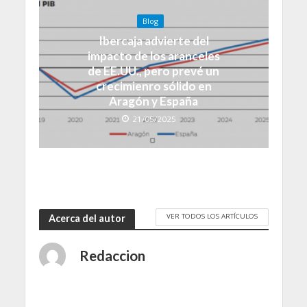
Blog
Ibercaja advierte del
impacto de los aranceles
de EE.UU., pero prevé un
crecimienro sólido en
Aragón y España
21/05/2025
VER TODOS LOS ARTÍCULOS
Acerca del autor
Redaccion