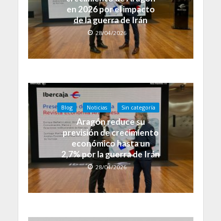
en 2026 por el impacto
de la guerra de Irán
28/04/2026
Blog
Noticias
Sin categoría
Aragón reduce su
previsión de crecimiento
económico hasta un
2,7% por la guerra de Irán
28/04/2026