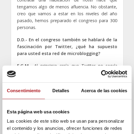
tengamos algo de menos afluencia. No obstante,
creo que vamos a estar en los niveles del año
pasado, hemos preparado el congreso para 300
personas.
D.D.- En el congreso también se hablará de la
fascinación por Twitter, ¿qué ha supuesto
para usted esta red de microblogging?
F.G.M.-
Al principio creía que Twitter no servía
para gran cosa y, sin embargo, hoy es una de mis
fuentes de información más importantes. Me
entero del 90% de las noticias a través de esta red
Consentimiento
Detalles
Acerca de las cookies
y, en la medida de lo posible, contribuyo a que
otros se enteren de lo que sucede con mi perfil.
Desde que existe esta herramienta, una
Esta página web usa cookies
conversación no es entre dos personas sino entre
una persona y una multitud. Twitter nos ha
Las cookies de este sitio web se usan para personalizar
cambiado la vida y la forma de hacer las cosas.
el contenido y los anuncios, ofrecer funciones de redes