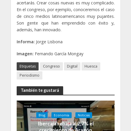
acertarás. Crear cosas nuevas es muy complicado.
En el congreso, por ejemplo, conoceremos el caso
de cinco medios latinoamericanos muy pujantes.
Son gente que han emprendido con éxito y,
además, han innovado.
Informa:
Jorge Lisbona
Imagen:
Fernando García Mongay
Etiquetas
Congreso
Digital
Huesca
Periodismo
También te gustará
Blog
Economía
Noticias
Ibercaja rebaja al 2,7% el
crecimiento de Aragón