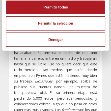
hay oportunidades para ejercer el periodismo,
o
Permitir todas
pero en España también. No hace falta salir.
n
s
D.D.- ¿Cree que en España se está lanzando un
e
Permitir la selección
mensaje demasiado negativo sobre el futuro
n
del periodismo?
t
Denegar
i
F.G.M.-
Tiene que haber un cambio en la sociedad
m
en todos los aspectos. El periodismo industrial se
i
ha acabado. Se termina el hecho de que uno
termine la carrera, entre en un medio y trabaje allí
e
hasta que se jubile. Eso no quiere decir que esté
n
todo perdido. Hay medios que están dando
t
empleo, son Pymes que están haciendo muy bien
o
su trabajo.
Eldiario.es
, por ejemplo, acaba de
publicar sus cuentas dando una muestra de
transparencia total. En su primera etapa está
perdiendo 5.000 euros, pero sus periodistas y
colaboradores cobran, algo que no pasa en otras
cabeceras más grandes. Los
freelance
son los que