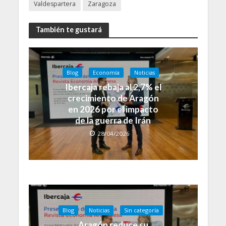
Valdespartera
Zaragoza
También te gustará
Blog
Economía
Noticias
Ibercaja rebaja al 2,7% el
crecimiento de Aragón
en 2026 por el impacto
de la guerra de Irán
28/04/2026
Blog
Noticias
Sin categoría
Aragón reduce su