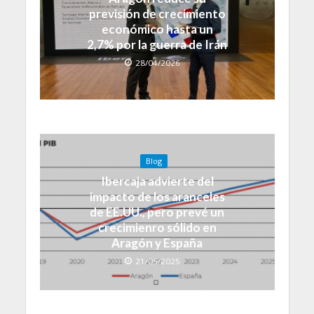
previsión de crecimiento
económico hasta un
2,7% por la guerra de Irán
28/04/2026
Blog
Ibercaja advierte del
impacto de los aranceles
de EE.UU., pero prevé un
crecimienro sólido en
Aragón y España
21/05/2025