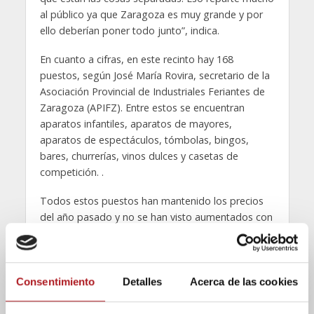
al público ya que Zaragoza es muy grande y por
ello deberían poner todo junto”, indica.
En cuanto a cifras, en este recinto hay 168
puestos, según José María Rovira, secretario de la
Asociación Provincial de Industriales Feriantes de
Zaragoza (APIFZ). Entre estos se encuentran
aparatos infantiles, aparatos de mayores,
aparatos de espectáculos, tómbolas, bingos,
bares, churrerías, vinos dulces y casetas de
competición. .
Todos estos puestos han mantenido los precios
del año pasado y no se han visto aumentados con
la subida del IVA. Los precios se fijan entre el
Ayuntamiento y Orfeinte. Aunque el mantenimiento
del precio no será fácil para la empresa ya que
este año se pagan 8.000 euros más al
Consentimiento
Detalles
Acerca de las cookies
Ayuntamiento de Zaragoza de tasa municipal por
el suelo, según declaró Javier Molina declaró