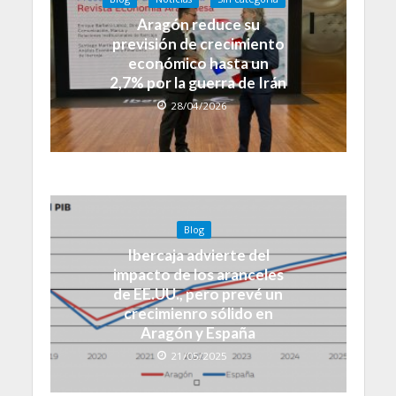
Aragón reduce su
previsión de crecimiento
económico hasta un
2,7% por la guerra de Irán
28/04/2026
Blog
Ibercaja advierte del
impacto de los aranceles
de EE.UU., pero prevé un
crecimienro sólido en
Aragón y España
21/05/2025