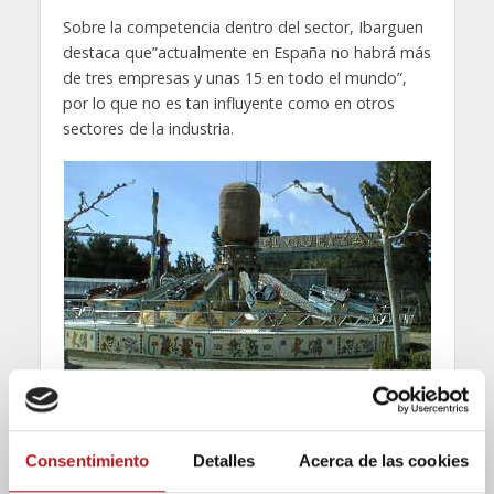
Sobre la competencia dentro del sector, Ibarguen
destaca que”actualmente en España no habrá más
de tres empresas y unas 15 en todo el mundo”,
por lo que no es tan influyente como en otros
sectores de la industria.
“Actualmente el 80% de nuestra producción se
centra en el mercado internacional, en este
Consentimiento
Detalles
Acerca de las cookies
momento podría ser Inglaterra nuestro mayor