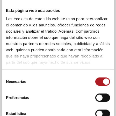
consumidor seguido de Australia. España, para
este año y el próximo, se queda en 5ª o 6ª
Esta página web usa cookies
posición”, explica José Ibarguen. El ámbito de
Las cookies de este sitio web se usan para personalizar
producción de Safeco es mayor por su proyección
el contenido y los anuncios, ofrecer funciones de redes
internacional que por el mercado nacional, dado
sociales y analizar el tráfico. Además, compartimos
que es una de las empresas más famosas y
información sobre el uso que haga del sitio web con
demandadas en el panorama mundial, con
exportaciones en Europa y otros continentes.
nuestros partners de redes sociales, publicidad y análisis
web, quienes pueden combinarla con otra información
Aún así, la crisis también está tocando a Safeco,
que les haya proporcionado o que hayan recopilado a
especialmente en el mercado nacional. “Nos afecta
partir del uso que haya hecho de sus servicios.
en cuanto los medios de financiación en el
mercado nacional, y al descenso de las ventas en
S
dicho mercado. Respecto al mercado
Necesarias
e
internacional, al no tener que depender de medios
l
de financiación, la crisis se nota menos”, indica el
e
Consejero Delegado de la empresa.
Preferencias
c
c
i
Estadística