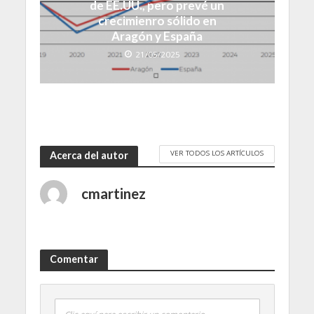
de EE.UU., pero prevé un
crecimienro sólido en
Aragón y España
21/05/2025
VER TODOS LOS ARTÍCULOS
Acerca del autor
cmartinez
Comentar