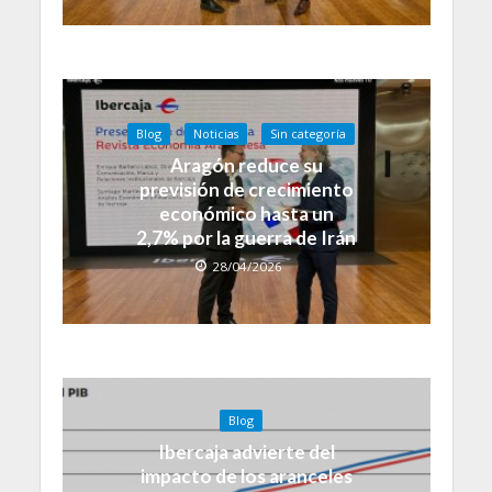
Blog
Noticias
Sin categoría
Aragón reduce su
previsión de crecimiento
económico hasta un
2,7% por la guerra de Irán
28/04/2026
Blog
Ibercaja advierte del
impacto de los aranceles