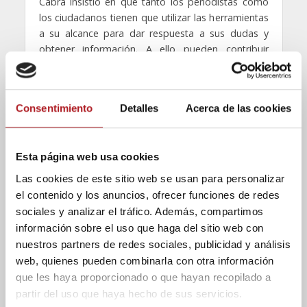
Cabra insistió en que tanto los periodistas como
los ciudadanos tienen que utilizar las herramientas
a su alcance para dar respuesta a sus dudas y
obtener información. A ello pueden contribuir
distintas leyes (nacionales e internacionales) o
proyectos digitales (
tuderechoasaber.es
).
Otra de las voces que planteó nuevas formas de
Consentimiento
Detalles
Acerca de las cookies
realizar la labor periodística fue Mariluz Congosto.
“Las redes sociales no siempre transmiten
información, pero sí que pueden ser unas fuentes
Esta página web usa cookies
para obtenerla”. Así, a través del análisis de las
Las cookies de este sitio web se usan para personalizar
tendencias o de los temas más comentados en las
el contenido y los anuncios, ofrecer funciones de redes
redes sociales, se pueden obtener datos de los
sociales y analizar el tráfico. Además, compartimos
que pueda partir una investigación periodística,
información sobre el uso que haga del sitio web con
pero Congosto también expuso la importancia de
nuestros partners de redes sociales, publicidad y análisis
la presentación de los datos.
web, quienes pueden combinarla con otra información
que les haya proporcionado o que hayan recopilado a
Para finalizar, Alex Fernández Muerza, periodista
partir del uso que haya hecho de sus servicios.
científico, presentó una muestra de los nuevos