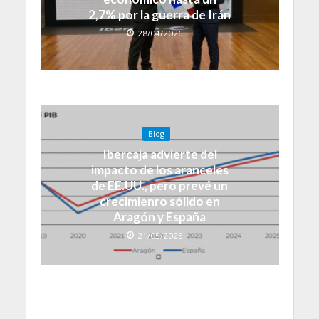
2,7% por la guerra de Irán
28/04/2026
Blog
Ibercaja advierte del
impacto de los aranceles
de EE.UU., pero prevé un
crecimienro sólido en
Aragón y España
21/05/2025