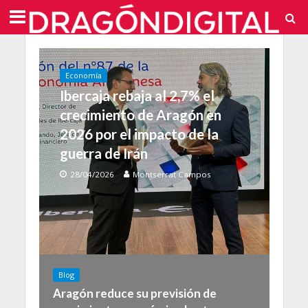
Economía
Ibercaja rebaja al 2,7% el
crecimiento de Aragón en
2026 por el impacto de la
guerra de Irán
28/04/2026
Montserrat Campos
Blog
Aragón reduce su previsión de