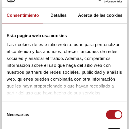
Blog
Catalanes en busca de la
Consentimiento
Detalles
Acerca de las cookies
tierra prometida
01/12/2019
Comentar
Esta página web usa cookies
Entre las entrañas de la cúspide del
Las cookies de este sitio web se usan para personalizar
independentismo catalán y la realidad
el contenido y los anuncios, ofrecer funciones de redes
popular de las calles de la comunidad
sociales y analizar el tráfico. Además, compartimos
autónoma parece que hay un abismo. Sin...
información sobre el uso que haga del sitio web con
nuestros partners de redes sociales, publicidad y análisis
web, quienes pueden combinarla con otra información
que les haya proporcionado o que hayan recopilado a
partir del uso que haya hecho de sus servicios.
S
Necesarias
e
l