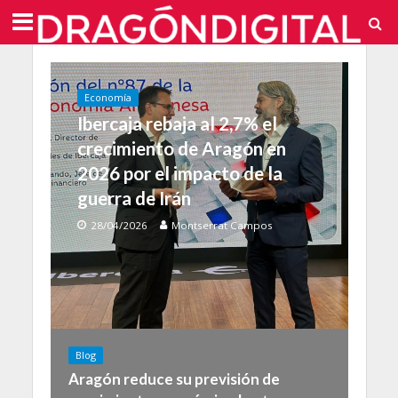
Economía
Ibercaja rebaja al 2,7% el
crecimiento de Aragón en
2026 por el impacto de la
guerra de Irán
28/04/2026
Montserrat Campos
Blog
Aragón reduce su previsión de