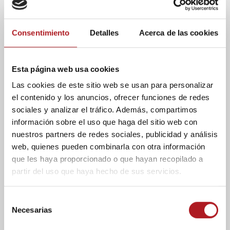
La Universidad San Jorge
aumenta su
Consentimiento
Detalles
Acerca de las cookies
representación en los
Campeonatos
Esta página web usa cookies
Universitarios de Aragón
Las cookies de este sitio web se usan para personalizar
2012
el contenido y los anuncios, ofrecer funciones de redes
sociales y analizar el tráfico. Además, compartimos
05/03/2012
Comentar
información sobre el uso que haga del sitio web con
nuestros partners de redes sociales, publicidad y análisis
La representación deportiva de la
web, quienes pueden combinarla con otra información
Universidad San Jorge en los Campeonatos
que les haya proporcionado o que hayan recopilado a
Universitarios de Aragón se ha
partir del uso que haya hecho de sus servicios.
incrementado en un 38% con respecto a la
edición...
S
Necesarias
Blog
e
Dragón Digital supera las
l