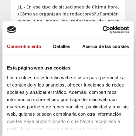
J.L.- En ese tipo de situaciones de última hora,
¿Cómo se organizan los redactores? ¿También
echan una mano los redactores de otras
áreas, como por ejemplo, la de deportes?
M.O.-
Depende. Aquí está todo bastante dividido.
Consentimiento
Detalles
Acerca de las cookies
Cuanto más pequeño es el medio de
comunicación, más te toca hacer de todo. Yo he
tenido que presentar informativos en televisiones
locales teniendo que peinarme yo, maquillarme yo
Esta página web usa cookies
y buscarme mi propia ropa. Eso te da muchas
Las cookies de este sitio web se usan para personalizar
tablas. Si algún día el maquillador se retrasa sé
el contenido y los anuncios, ofrecer funciones de redes
arreglarme yo misma. De cara a la cámara sucede
sociales y analizar el tráfico. Además, compartimos
lo mismo. Tienes que estar dispuesto a todo. A mí
información sobre el uso que haga del sitio web con
me ha tocado, en un medio local, tener que
nuestros partners de redes sociales, publicidad y análisis
retransmitir una cabalgata vestida de bruja cuando
web, quienes pueden combinarla con otra información
también era la presentadora del informativo. Tuve
que les haya proporcionado o que hayan recopilado a
que ponerme deprisa y corriendo una americana
partir del uso que haya hecho de sus servicios.
para poder presentar el informativo. Si no hay