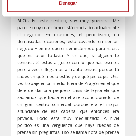
mitin? ¿Cree que sin preguntas no hay
Denegar
i
periodismo?
m
i
M.O.-
En este sentido, soy muy guerrera. Me
e
parece muy mal cómo está montado actualmente
n
el negocio. En ocasiones, el periodismo, en
t
demasiadas ocasiones, está cayendo en ser un
o
negocio y en no querer ser incómodo para nadie,
que es peor todavía. Y es que, si alguien te
censura, tú estás a gusto con lo que has escrito,
pero a veces llegamos a la autocensura porque tú
sabes en qué medio estás y de qué pie cojea. Una
vez trabajé en un medio fuera de Aragón en el que
dejé de dar una pequeña crisis de legionela que
sabíamos que había en el aire acondicionado de
un gran centro comercial porque era el mayor
anunciante de esa cadena, que entonces era
privada. Todo está muy mediatizado. A nivel
político es una vergüenza que haya ruedas de
prensa sin preguntas. Eso se llama nota de prensa