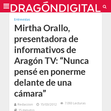
Entrevistas
Mirtha Orallo,
presentadora de
informativos de
Aragón TV: “Nunca
pensé en ponerme
delante de una
cámara”
7.093 Lecturas
Redaccion
15/03/2012
15 minutos