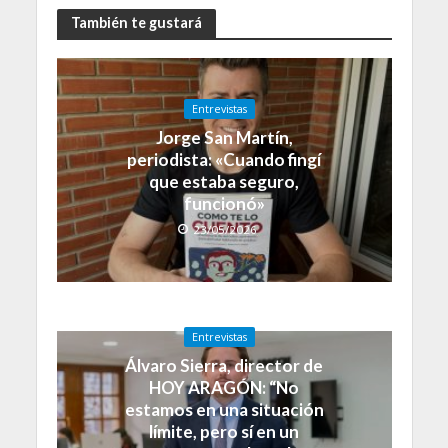
También te gustará
Entrevistas
Jorge San Martín,
periodista: «Cuando fingí
que estaba seguro,
funcionó»
23/05/2026
Entrevistas
Álvaro Sierra, director de
HOY ARAGÓN: “No
estamos en una situación
límite, pero sí en un