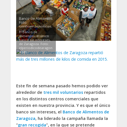
Banco de Alimentos
Foto:
sonbuenasnoticias.
com
El Banco de
Alimentos, el único
banco sin intereses,
de Zaragoza. Foto:
elperiodicodearagon
.com
Este fin de semana pasado hemos podido ver
alrededor de
tres mil voluntarios
repartidos
en los distintos centros comerciales que
existen en nuestra provincia. Y es que el único
banco sin intereses, el
Banco de Alimentos de
Zaragoza
, ha liderado la campaña llamada la
“
gran recogida
”, en la que se pretende