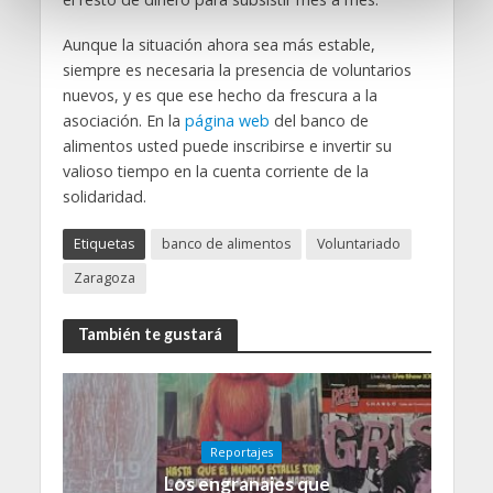
e
n
Aunque la situación ahora sea más estable,
t
siempre es necesaria la presencia de voluntarios
o
nuevos, y es que ese hecho da frescura a la
asociación. En la
página web
del banco de
alimentos usted puede inscribirse e invertir su
valioso tiempo en la cuenta corriente de la
solidaridad.
Etiquetas
banco de alimentos
Voluntariado
Zaragoza
También te gustará
Reportajes
Los engranajes que