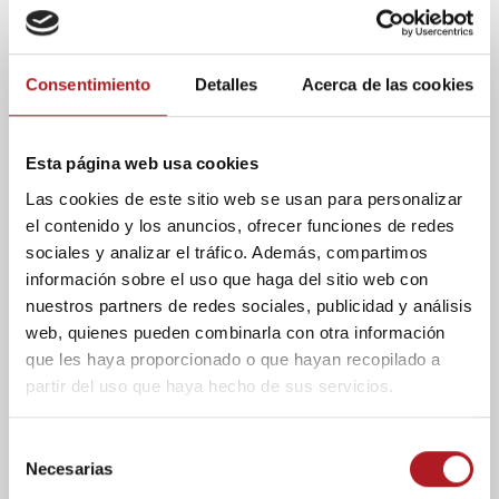
presidente del Banco
n
de Alimentos de
d
Zaragoza, José
Alfaro, durante una
o
visita a las
Consentimiento
Detalles
Acerca de las cookies
la
instalaciones de la
institución social.
gr
a
Esta página web usa cookies
n campaña ha pasado ya por todas sus fases, la
normalidad vuelve a Mercazaragoza, donde se
Las cookies de este sitio web se usan para personalizar
encuentra la sede de este organismo.
el contenido y los anuncios, ofrecer funciones de redes
“Empezamos a trabajar a las 9 de la mañana. El
sociales y analizar el tráfico. Además, compartimos
compromiso exigido es de dos días a la semana”,
información sobre el uso que haga del sitio web con
explica José Ignacio Alfaro. Y es que aquí hay
nuestros partners de redes sociales, publicidad y análisis
actividad prácticamente todos los días del año.
web, quienes pueden combinarla con otra información
que les haya proporcionado o que hayan recopilado a
Son muchos los centros que tienen que recurrir al
partir del uso que haya hecho de sus servicios.
banco de alimentos para dar subsistencia a las
personas necesitadas. Se calcula que alrededor de
260 son los que reciben provisiones por parte del
S
Necesarias
banco de alimentos
. Esto, yendo a las cifras de
e
carácter más humano, consistiría en ayudar a unas