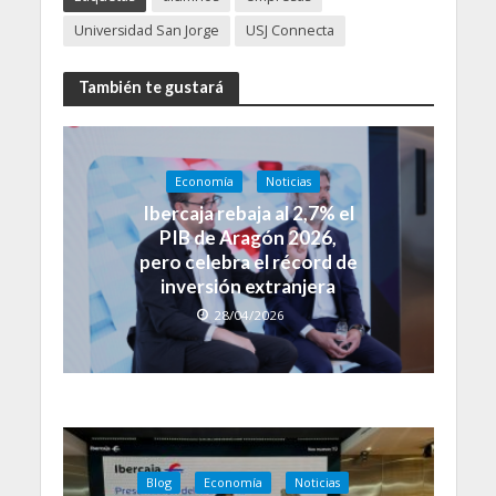
Universidad San Jorge
USJ Connecta
También te gustará
Economía
Noticias
Ibercaja rebaja al 2,7% el
PIB de Aragón 2026,
pero celebra el récord de
inversión extranjera
28/04/2026
Blog
Economía
Noticias