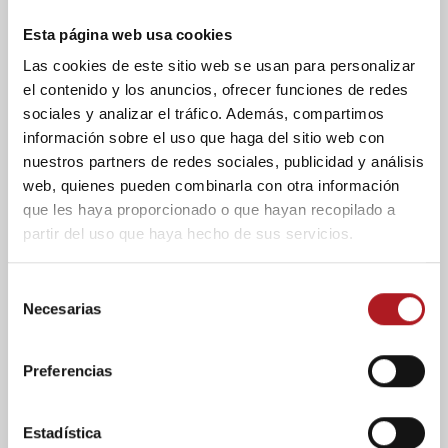
Burgo y Zaragoza, María Jesús Castro.
Esta página web usa cookies
Castro ha subrayado que la compañía colabora
Las cookies de este sitio web se usan para personalizar
desde hace años con la universidad, lo que facilita
el acercamiento a futuros profesionales del sector.
el contenido y los anuncios, ofrecer funciones de redes
A través de
USJ
Connecta
, algunos estudiantes
sociales y analizar el tráfico. Además, compartimos
han iniciado prácticas y posteriormente se han
información sobre el uso que haga del sitio web con
incorporado a la plantilla, posicionando al
nuestros partners de redes sociales, publicidad y análisis
programa como una
vía directa de
web, quienes pueden combinarla con otra información
reclutamiento
.
que les haya proporcionado o que hayan recopilado a
partir del uso que haya hecho de sus servicios.
Estudiantes ante su futuro
profesional
S
Necesarias
e
Para los alumnos,
USJ
Connecta
representa un
l
primer acercamiento al entorno laboral
y una
e
ocasión para obtener información directa del
Preferencias
c
sector. Los estudiantes valoran especialmente el
c
contacto con profesionales en activo y el
i
Estadística
conocimiento de posibles itinerarios de acceso al