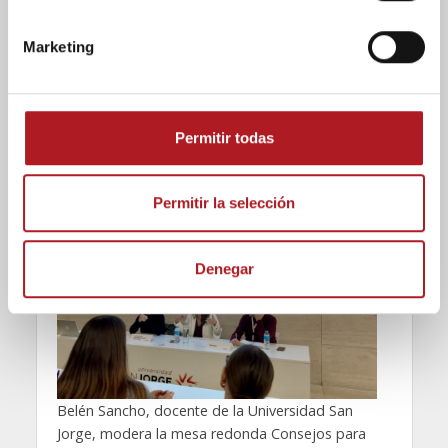
ó
empleo.
n
Marketing
En este contexto, el estudiante Juan Camilo Tovar
d
resume la actitud necesaria para aprovechar la
e
iniciativa: “Nosotros debemos tener la iniciativa y
c
las ganas de aprovecharlo”.
o
Permitir todas
n
s
e
Permitir la selección
n
t
Denegar
i
m
i
e
n
t
Belén Sancho, docente de la Universidad San
o
Jorge, modera la mesa redonda Consejos para