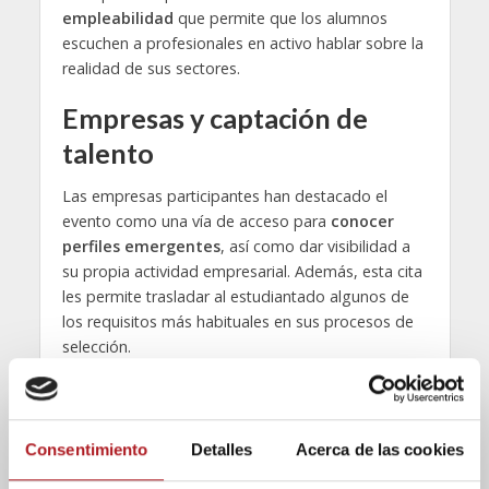
empleabilidad
que permite que los alumnos
escuchen a profesionales en activo hablar sobre la
realidad de sus sectores.
Empresas y captación de
talento
Las empresas participantes han destacado el
evento como una vía de acceso para
conocer
perfiles emergentes
, así como dar visibilidad a
su propia actividad empresarial. Además, esta cita
les permite trasladar al estudiantado algunos de
los requisitos más habituales en sus procesos de
selección.
“
Los idiomas son fundamentales
. También
buscamos personas con capacidad de trabajo en
equipo, humildad y ganas de seguir formándose”,
Consentimiento
Detalles
Acerca de las cookies
ha afirmado la
People Officer
de Saica Paper El