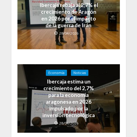
Ibercaja rebaja al 2,7% el
crecimiento de Aragón
en 2026 por el impacto
de la guerra de Irán
28/04/2026
Economía
Noticias
Ibercaja estima un
crecimiento del 2,7%
para la economía
aragonesa en 2026
impulsado por la
inversión tecnológica
28/04/2026