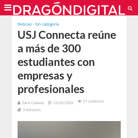
Noticias
•
Sin categoría
USJ Connecta reúne
a más de 300
estudiantes con
empresas y
profesionales
51 Lecturas
Sara Calavia
12/02/2026
3 minutos