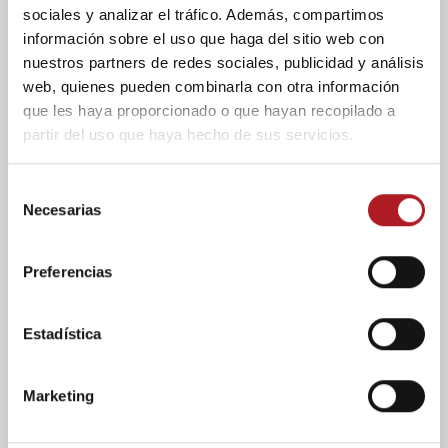
16/02/2023
Comentar
sociales y analizar el tráfico. Además, compartimos
información sobre el uso que haga del sitio web con
El USJ Connecta ha reunido a profesionales
nuestros partners de redes sociales, publicidad y análisis
y empresarios, que seleccionan talento
web, quienes pueden combinarla con otra información
joven para incorporar a sus empresas, con
que les haya proporcionado o que hayan recopilado a
estudiantes universitarios...
partir del uso que haya hecho de sus servicios.
S
Necesarias
e
l
e
Preferencias
c
c
i
Estadística
ó
n
Noticias
Marketing
d
Comunicación y
e