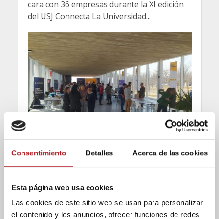
cara con 36 empresas durante la XI edición
del USJ Connecta La Universidad...
Noticias
Consentimiento
Detalles
Acerca de las cookies
Eliana Solís (Hiberus):
“Lo que más valoran las
Esta página web usa cookies
empresas es la actitud”
Las cookies de este sitio web se usan para personalizar
el contenido y los anuncios, ofrecer funciones de redes