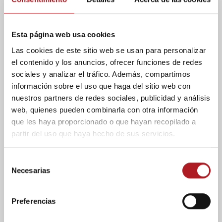
Esta página web usa cookies
Las cookies de este sitio web se usan para personalizar
el contenido y los anuncios, ofrecer funciones de redes
sociales y analizar el tráfico. Además, compartimos
Blog
Próximamente: Salud,
información sobre el uso que haga del sitio web con
nuestros partners de redes sociales, publicidad y análisis
Comunicación y
web, quienes pueden combinarla con otra información
Rectorado, al son de
que les haya proporcionado o que hayan recopilado a
partir del uso que haya hecho de sus servicios.
Víctor Sada
S
23/02/2016
Comentar
Necesarias
e
El jueves 25 de febrero la música no parará
l
de sonar desde las 19:30. La Universidad San
e
Preferencias
Jorge acoge por primera vez un evento
c
Inter-facultades. Organizado por...
c