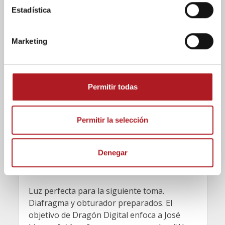
i
Estadística
ó
n
Marketing
d
e
c
o
Permitir todas
n
s
Entrevistas
e
Permitir la selección
A un disparo de José
n
t
Lizaga
Denegar
i
m
27/01/2016
Comentar
i
Luz perfecta para la siguiente toma.
e
Diafragma y obturador preparados. El
n
objetivo de Dragón Digital enfoca a José
t