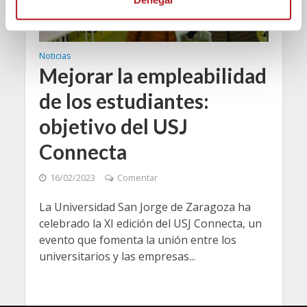
i
m
i
e
Noticias
n
Mejorar la empleabilidad
t
de los estudiantes:
o
objetivo del USJ
Connecta
16/02/2023
Comentar
La Universidad San Jorge de Zaragoza ha
celebrado la XI edición del USJ Connecta, un
evento que fomenta la unión entre los
universitarios y las empresas...