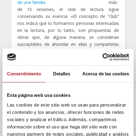
más
de 15 sesiones, el club de lectura sigue
conservando su esencia: «El concepto de “club”
nos indica que lo formamos personas interesadas
en la lectura, por lo tanto, son propuestas de
obras que, de alguna manera, se consideran
susceptibles de ahondar en ellas y compartirlas
con los demás”, explica Catalá.
La lectura del libro por parte de los asistentes es
imprescindible para la sesión, ya que toda la charla
Consentimiento
Detalles
Acerca de las cookies
gira en torno al libro. La Dra Catalá, sobre la
literatura en Aragón en nuestros días: “Lo bueno
de la literatura es que siempre está ahí para que
Esta página web usa cookies
nos acerquemos a ella. Recuerdo la afirmación de
Las cookies de este sitio web se usan para personalizar
un especialista en el asunto: “la literatura no sirve
para nada”. Esta frase puede llamar la atención en
el contenido y los anuncios, ofrecer funciones de redes
boca de alguien que participa en un club de
sociales y analizar el tráfico. Además, compartimos
lectura. Este especialista matizaba su afirmación
información sobre el uso que haga del sitio web con
centrándose en el verbo “servir”.
La literatura no
nuestros partners de redes sociales, publicidad y análisis