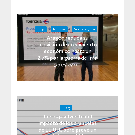
Blog
Noticias
Sin categoría
Aragón reduce su
previsión de crecimiento
económico hasta un
2,7% por la guerra de Irán
28/04/2026
Blog
Ibercaja advierte del
impacto de los aranceles
de EE.UU., pero prevé un