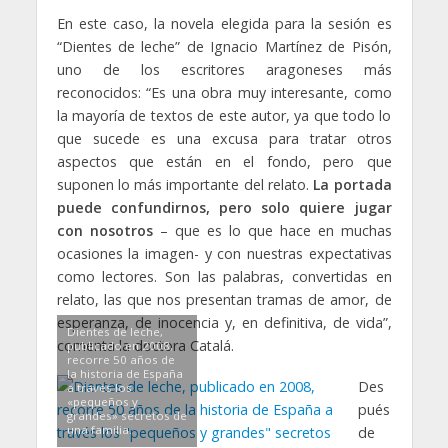
En este caso, la novela elegida para la sesión es
“Dientes de leche” de Ignacio Martínez de Pisón,
uno de los escritores aragoneses más
reconocidos: “Es una obra muy interesante, como
la mayoría de textos de este autor, ya que todo lo
que sucede es una excusa para tratar otros
aspectos que están en el fondo, pero que
suponen lo más importante del relato.
La portada
puede confundirnos, pero solo quiere jugar
con nosotros
– que es lo que hace en muchas
ocasiones la imagen- y con nuestras expectativas
como lectores. Son las palabras, convertidas en
relato, las que nos presentan tramas de amor, de
esperanza, de inocencia y, en definitiva, de vida”,
Dientes de leche,
comenta la doctora Catalá.
publicado en 2008,
recorre 50 años de
la historia de España
Des
a través los
«pequeños y
pués
grandes» secretos de
una familia.
de