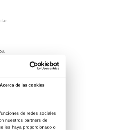
a
lar.
za,
na
enta
Acerca de las cookies
 funciones de redes sociales
con nuestros partners de
ue les haya proporcionado o