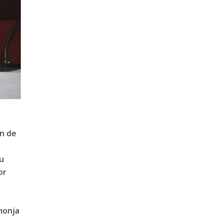
ón de
su
or
monja