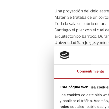
Una proyección del cielo estr
Máter. Se trataba de un cortom
Toda la sala se cubrió de una 
Santiago el pilar con el cual d
arquitectónico barroco. Durant
Universidad San Jorge, y mie
acompañó a Calaf. Albalad exp
persona sensata, audaz, cercan
el compromiso entre tanta ind
Consentimiento
Tras el recorrido por el museo
entrega del premio. Los asist
Esta página web usa cookie
personas vinculadas al mundo
esperaban pacientes en la sal
Las cookies de este sitio we
museo. Nada más entrar en la 
y analizar el tráfico. Ademá
a la premiada bajo un caluros
redes sociales, publicidad y