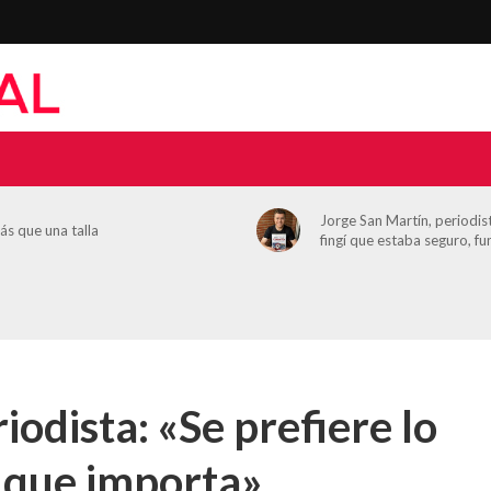
Zaragoza suena gratis: con
orge San Martín, periodista: «Cuando
festivales para llenar mayo
ngí que estaba seguro, funcionó»
música
iodista: «Se prefiere lo
 que importa»