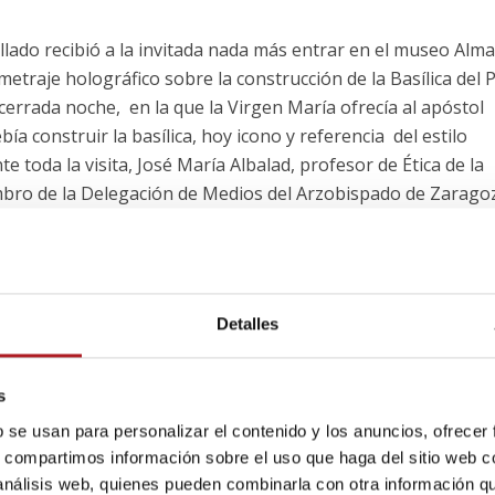
ellado recibió a la invitada nada más entrar en el museo Alm
etraje holográfico sobre la construcción de la Basílica del Pi
cerrada noche, en la que la Virgen María ofrecía al apóstol
ebía construir la basílica, hoy icono y referencia del estilo
e toda la visita, José María Albalad, profesor de Ética de la
mbro de la Delegación de Medios del Arzobispado de Zarago
resó su admiración hacia la invitada describiéndola como u
a, humilde y con criterio. “Se trata de un referente que ali
iferencia”, afirmó.
Detalles
, se procedió a la
entes, la mayoría
s
 de la Comunicación,
El reverendo Don
a de conferencias del
b se usan para personalizar el contenido y los anuncios, ofrecer
Vicente Jiménez
Zamora procedió a
sala, el público acogió
s, compartimos información sobre el uso que haga del sitio web 
la entrega del
o aplauso.
 análisis web, quienes pueden combinarla con otra información q
premio a la