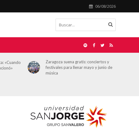
06/08/2026
ciertos y
Álvaro Sierra, director de
 y junio de
HOY ARAGÓN: “No estamos en una
situación límite, pero sí en un momento
en el que hay que proteger más que
nunca la independencia del
periodismo”