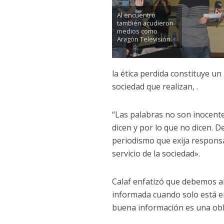
Al encuentro
también acudieron
medios como
Aragón Televisión.
la ética perdida constituye un 
sociedad que realizan, .
“Las palabras no son inocente
dicen y por lo que no dicen.
periodismo que exija responsa
servicio de la sociedad».
Calaf enfatizó que debemos a
informada cuando solo está en
buena información es una obl