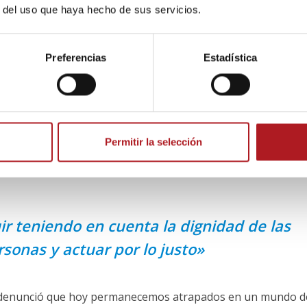
galardonada.
r del uso que haya hecho de sus servicios.
e se encontraba
ecesario que se crease un premio de tales características
Preferencias
Estadística
e atención para rescatar los valores que vamos dejando por
n el trabajo periodístico “se ha de seguir teniendo en cuent
tuar por lo justo”. También expuso la necesidad de informar
Permitir la selección
cias puesto que facilita la comprensión de las mismas y la
ir teniendo en cuenta la dignidad de las
rsonas y actuar por lo justo»
 denunció que hoy permanecemos atrapados en un mundo d