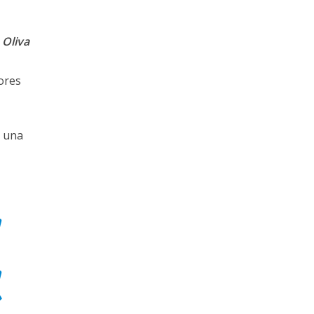
 Oliva
ores
s una
a
a
»