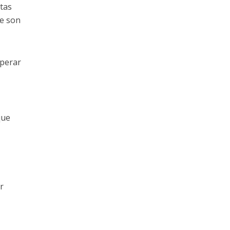
tas
ue son
uperar
que
r