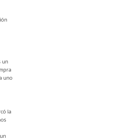
ción
s un
ompra
da uno
có la
nos
“un