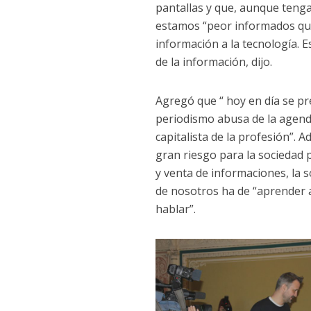
pantallas y que, aunque teng
t
estamos “peor informados que 
i
información a la tecnología. E
m
de la información, dijo.
i
e
n
Agregó que “ hoy en día se pr
t
periodismo abusa de la agenda
o
capitalista de la profesión”. 
gran riesgo para la sociedad 
y venta de informaciones, la 
de nosotros ha de “aprender 
hablar”.