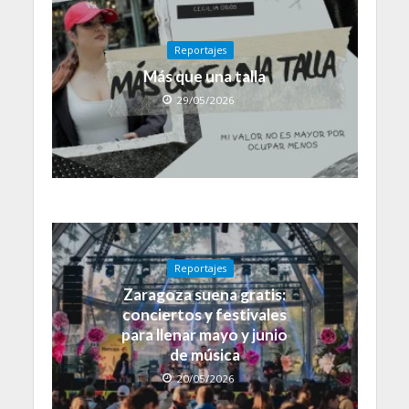
Reportajes
Más que una talla
29/05/2026
Reportajes
Zaragoza suena gratis:
conciertos y festivales
para llenar mayo y junio
de música
20/05/2026