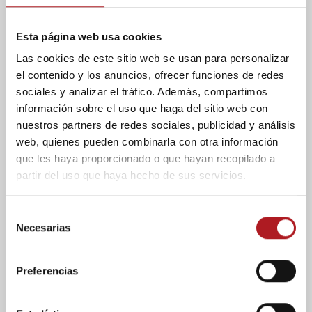
http://www.fundacioncarlossanz.org/
“Tenemos a
muchos jugadores que participan con nosotros.
Esta página web usa cookies
Intentamos utilizar el deporte para concienciar a
los chavales sobre la donación de órganos y
Las cookies de este sitio web se usan para personalizar
ayudar a chicos en exclusión social”, explicó Sanz.
el contenido y los anuncios, ofrecer funciones de redes
Contó que cuando estuvo en el Everest decidió
sociales y analizar el tráfico. Además, compartimos
escribir sus experiencias en un blog donde explicar
información sobre el uso que haga del sitio web con
que todo el mundo puede conseguir lo que se
nuestros partners de redes sociales, publicidad y análisis
proponga. “Con voluntad todo se puede
web, quienes pueden combinarla con otra información
conseguir”, recordó Carlos Sanz.
que les haya proporcionado o que hayan recopilado a
partir del uso que haya hecho de sus servicios.
Vicente Ortega quiso aprovechar la grabación para
felicitar el cumpleaños a Enrique Cerezo,
presidente del Atlético de Madrid. Juan Señor se
S
sumó a esa felicitación y toda el aula magna se
Necesarias
e
unió para cantarle el cumpleaños feliz. Además, en
l
la tertulia también participó Olga Torres, de
e
Preferencias
Aragón Radio.
c
c
Sandra Pallarés